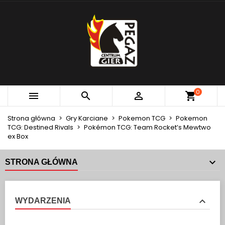
×
×
×
MOJE LISTY ŻYCZEŃ
UTWÓRZ LISTĘ ŻYCZEŃ
ZALOGUJ SIĘ
add_circle_outline
Utwórz nową listę
MUSISZ BYĆ ZALOGOWANY BY ZAPISAĆ PRODUKTY
NAZWA LISTY ŻYCZEŃ
NA SWOJEJ LIŚCIE ŻYCZEŃ.
Anuluj
Zaloguj się
0



Anuluj
Utwórz listę życzeń
Strona główna
Gry Karciane
Pokemon TCG
Pokemon
TCG: Destined Rivals
Pokémon TCG: Team Rocket’s Mewtwo
ex Box
STRONA GŁÓWNA
WYDARZENIA