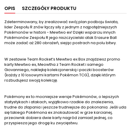
OPIS
SZCZEGÓŁY PRODUKTU
Zdeterminowany, by zrealizować swój plan podboju świata,
lider Zespołu R znów łączy siły z jednym z najpotężniejszych
Pokémonów w historii - Mewtwo ex! Dzięki wsparciu innych
Pokémonów Zespołu R jego niszczycielski atak Erasure Ball
może zadać aż 280 obrażeń, siejąc postrach na polu bitwy.
W zestawie Team Rocket’s Mewtwo ex Box znajdziesz promo
karty Mewtwo ex, Meowtha z Team Rocket i samego
Giovanniego, naklejkę kolekcjonerską i paczki boosterów
(każdy z 10 losowymi kartami Pokémon TCG), dzięki którym
rozbudujesz swoją kolekcję.
Pokémony ex to mocniejsze wersje Pokémonów, o lepszych
statystykach i atakach, wyjątkowo rzadkie do znalezienia,
trudne do złapania i jeszcze trudniejsze do pokonania. Jeśli uda
się takiego Pokémona ex znokautować w grze karcianej,
przeciwnik dobiera dwie karty nagród zamiast jednej, co
przyspiesza jego drogę ku zwycięstwu.