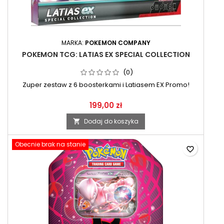
MARKA:
POKEMON COMPANY
POKEMON TCG: LATIAS EX SPECIAL COLLECTION
(0)
Zuper zestaw z 6 boosterkami i Latiasem EX Promo!
199,00 zł
Dodaj do koszyka

Obecnie brak na stanie
favorite_border