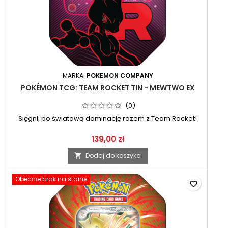
MARKA:
POKEMON COMPANY
POKÉMON TCG: TEAM ROCKET TIN - MEWTWO EX
(0)
Sięgnij po światową dominację razem z Team Rocket!
139,00 zł
Dodaj do koszyka

Obecnie brak na stanie
favorite_border