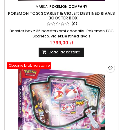
MARKA:
POKEMON COMPANY
POKEMON TCG: SCARLET & VIOLET: DESTINED RIVALS
- BOOSTER BOX
(0)
Booster box z 36 boosterkami z dodatku Pokemon TCG
Scarlet & Violet:Destined Rivals
1 799,00 zł
Dodaj do koszyka

Obecnie brak na stanie
favorite_border