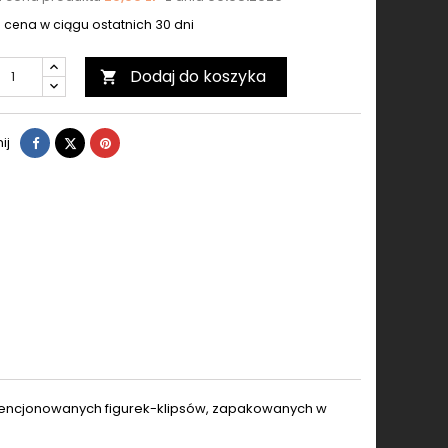
 cena w ciągu ostatnich 30 dni
Dodaj do koszyka

Udostępnij
Tweetuj
Pinterest
ij
 licencjonowanych figurek-klipsów, zapakowanych w