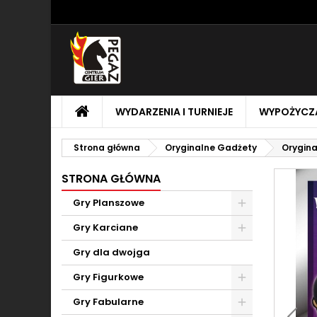
M
U
Z
add_circle_outline
Mu
Na
STRONA
WYDARZENIA I TURNIEJE
WYPOŻYCZA
GŁÓWNA
Strona główna
Oryginalne Gadżety
Orygina
STRONA GŁÓWNA
Gry Planszowe
Toggle
Gry Karciane
Toggle
Gry dla dwojga
Gry Figurkowe
Toggle
Gry Fabularne