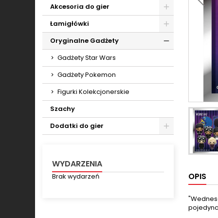
Toggle
Akcesoria do gier
Toggle
Łamigłówki
Toggle
Oryginalne Gadżety
Toggle
Gadżety Star Wars
Gadżety Pokemon
Figurki Kolekcjonerskie
Szachy
Dodatki do gier
Toggle
WYDARZENIA
OPIS
Brak wydarzeń
"Wednesda
pojedyncz