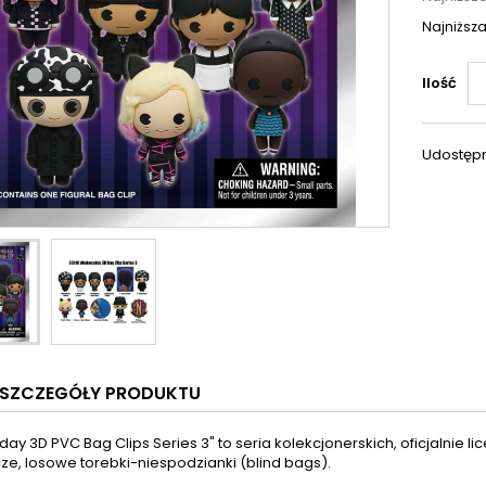
Najniższa
Ilość
Udostępn
SZCZEGÓŁY PRODUKTU
y 3D PVC Bag Clips Series 3" to seria kolekcjonerskich, oficjalnie
e, losowe torebki-niespodzianki (blind bags).