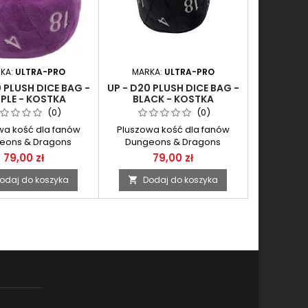
KA:
ULTRA-PRO
MARKA:
ULTRA-PRO
0 PLUSH DICE BAG -
UP - D20 PLUSH DICE BAG -
PLE - KOSTKA
BLACK - KOSTKA
WA FIOLETOWA Z
PLUSZOWA CZARNA Z
(0)
(0)
SAKIEWKĄ
SAKIEWKĄ
wa kość dla fanów
Pluszowa kość dla fanów
eons & Dragons
Dungeons & Dragons
79,00 zł
79,00 zł
odaj do koszyka
Dodaj do koszyka
