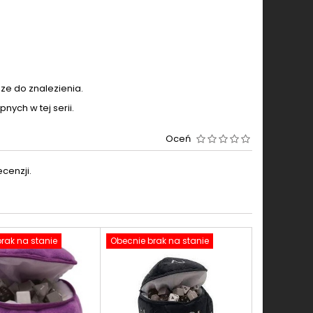
sze do znalezienia.
nych w tej serii.
Oceń
cenzji.
rak na stanie
Obecnie brak na stanie