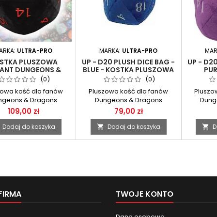
ARKA:
ULTRA-PRO
MARKA:
ULTRA-PRO
MAR
STKA PLUSZOWA
UP - D20 PLUSH DICE BAG -
UP - D2
ANT DUNGEONS &
BLUE - KOSTKA PLUSZOWA
PUR
ONS - JUMBO D20
NIEBIESKA Z SAKIEWKĄ
PLUSZO
(0)
(0)
LUSH CZARNA ULTRA-
zowa kość dla fanów
Pluszowa kość dla fanów
Pluszo
PRO
ngeons & Dragons
Dungeons & Dragons
Dung
109,00 zł
79,00 zł
Dodaj do koszyka
Dodaj do koszyka
D


FIRMA
TWOJE KONTO
Dane osobowe