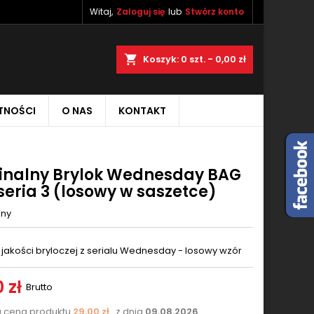
Witaj,
Zaloguj się
lub
Stwórz konto
×
×
×
aj
Koszyk
0
szt. -
0,00 zł
TNOŚCI
O NAS
KONTAKT
ę
ń
inalny Brylok Wednesday BAG
seria 3 (losowy w saszetce)
nny
 jakości bryloczej z serialu Wednesday - losowy wzór
 zł
Brutto
a cena produktu
29,00 zł
z dnia
09.08.2026