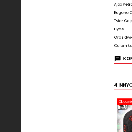
Ajax Petr
Eugene O
Tyler Gal
Hyde
Oraz dwie
Celem kol
KOM
4 INNY
Obecnie