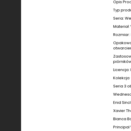
Opis Pro
Typ produ
Seria: We
Materiał:
Rozmiar: 
Opakowan
otwarciem
Zastosowa
piórników
Licencja:
Kolekcja
Seria 3 o
Wednesd
Enid Sincl
Xavier T
Bianca B
Principa