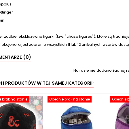
opolus
ttinger
pin
 rzadkie, ekskluzywne figurki (tzw. "chase figures"), które są trudniej
ekcjonera jest zebranie wszystkich 11 lub 12 unikalnych wzorów dostęp
ENTARZE (0)
Na razie nie dodano żadnej re
CH PRODUKTÓW W TEJ SAMEJ KATEGORII:
 brak na stanie
Obecnie brak na stanie
Obecnie b