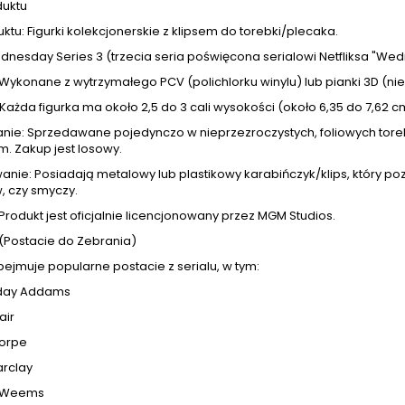
duktu
ktu: Figurki kolekcjonerskie z klipsem do torebki/plecaka.
dnesday Series 3 (trzecia seria poświęcona serialowi Netfliksa "We
 Wykonane z wytrzymałego PCV (polichlorku winylu) lub pianki 3D (nie
Każda figurka ma około 2,5 do 3 cali wysokości (około 6,35 do 7,62 c
ie: Sprzedawane pojedynczo w nieprzezroczystych, foliowych tore
. Zakup jest losowy.
nie: Posiadają metalowy lub plastikowy karabińczyk/klips, który poz
, czy smyczy.
 Produkt jest oficjalnie licencjonowany przez MGM Studios.
 (Postacie do Zebrania)
bejmuje popularne postacie z serialu, w tym:
ay Addams
air
horpe
arclay
l Weems