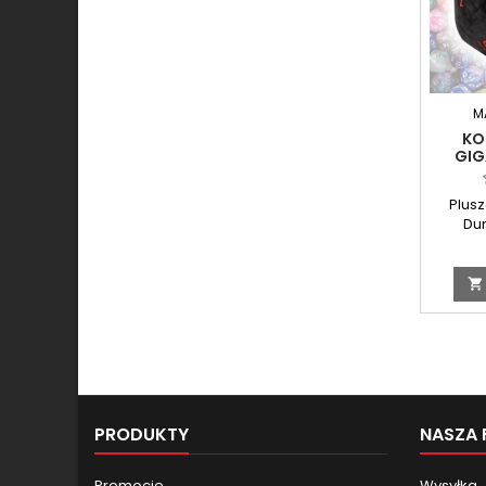
M
KO
GIG
DRAG
DICE P
Plus
Du

PRODUKTY
NASZA 
Promocje
Wysyłka