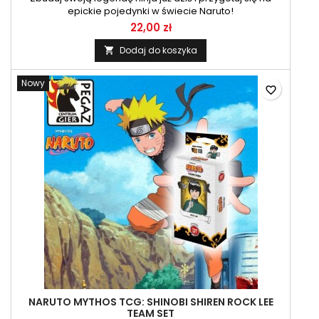
epickie pojedynki w świecie Naruto!
22,00 zł
Dodaj do koszyka

Nowy
favorite_border
NARUTO MYTHOS TCG: SHINOBI SHIREN ROCK LEE
TEAM SET