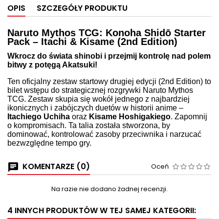
OPIS
SZCZEGÓŁY PRODUKTU
Naruto Mythos TCG: Konoha Shidō Starter
Pack – Itachi & Kisame (2nd Edition)
Wkrocz do świata shinobi i przejmij kontrolę nad polem
bitwy z potęgą Akatsuki!
Ten oficjalny zestaw startowy drugiej edycji (2nd Edition) to
bilet wstępu do strategicznej rozgrywki Naruto Mythos
TCG. Zestaw skupia się wokół jednego z najbardziej
ikonicznych i zabójczych duetów w historii anime –
Itachiego Uchiha
oraz
Kisame Hoshigakiego
. Zapomnij
o kompromisach. Ta talia została stworzona, by
dominować, kontrolować zasoby przeciwnika i narzucać
bezwzględne tempo gry.
KOMENTARZE (0)
Oceń
Na razie nie dodano żadnej recenzji.
4 INNYCH PRODUKTÓW W TEJ SAMEJ KATEGORII: