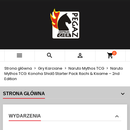
×
×
×
MOJE LISTY ŻYCZEŃ
UTWÓRZ LISTĘ ŻYCZEŃ
ZALOGUJ SIĘ
add_circle_outline
Utwórz nową listę
MUSISZ BYĆ ZALOGOWANY BY ZAPISAĆ PRODUKTY
NAZWA LISTY ŻYCZEŃ
NA SWOJEJ LIŚCIE ŻYCZEŃ.
Anuluj
Zaloguj się
0



Anuluj
Utwórz listę życzeń
Strona główna
Gry Karciane
Naruto Mythos TCG
Naruto
Mythos TCG: Konoha Shidō Starter Pack Itachi & Kisame – 2nd
Edition
STRONA GŁÓWNA
WYDARZENIA