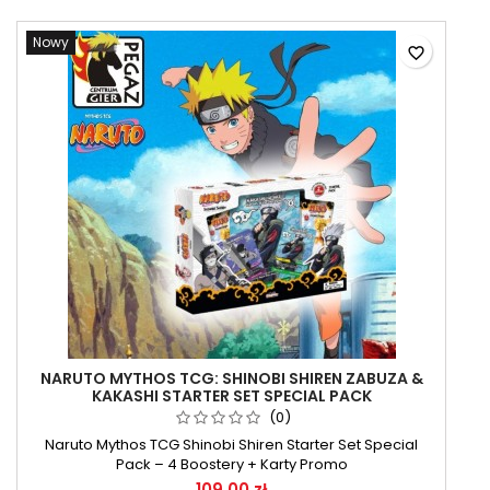
Nowy
favorite_border
NARUTO MYTHOS TCG: SHINOBI SHIREN ZABUZA &
KAKASHI STARTER SET SPECIAL PACK
(0)
Naruto Mythos TCG Shinobi Shiren Starter Set Special
Pack – 4 Boostery + Karty Promo
109,00 zł