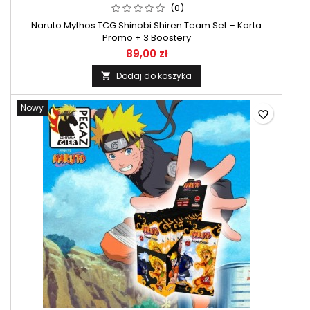
(0)
Naruto Mythos TCG Shinobi Shiren Team Set – Karta
Promo + 3 Boostery
89,00 zł
Dodaj do koszyka

Nowy
favorite_border