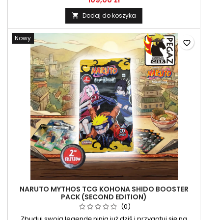
Dodaj do koszyka

Nowy
favorite_border
NARUTO MYTHOS TCG KOHONA SHIDO BOOSTER
PACK (SECOND EDITION)
(0)
Zbuduj swoją legendę ninja już dziś i przygotuj się na