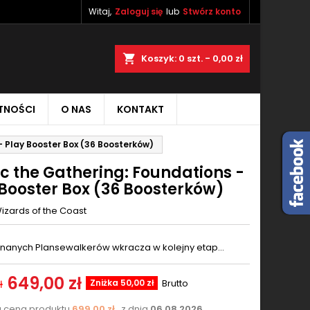
Witaj,
Zaloguj się
lub
Stwórz konto
×
×
×
aj
Koszyk
0
szt. -
0,00 zł
TNOŚCI
O NAS
KONTAKT
ę
- Play Booster Box (36 Boosterków)
ń
c the Gathering: Foundations -
 Booster Box (36 Boosterków)
izards of the Coast
 znanych Plansewalkerów wkracza w kolejny etap...
649,00 zł
Zniżka 50,00 zł
Brutto
ł
a cena produktu
699,00 zł
z dnia
06.08.2026