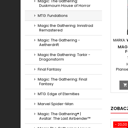
Magic: The Gathering:
Duskmourn House of Horror
MTG: Fundations
Magic the Gathering: Innistrad
Remastered
Magic: The Gathering -
MARKA:
Aetherdrift
MAGI
F
Magic the Gathering: Tarkir -
COLLE
Dragonstorm
Plans
Final Fantasy
Magic: The Gathering: Final
Fantasy

MTG: Edge of Eternities
Marvel Spider-Man
ZOBACZ
Magic: The Gathering® |
Avatar: The Last Airbender™
- 20,00 