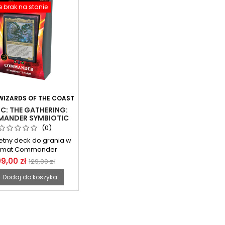
 brak na stanie
WIZARDS OF THE COAST
C: THE GATHERING:
ANDER SYMBIOTIC
SWARM DECK
(0)
tny deck do grania w
rmat Commander
09,00 zł
129,00 zł
Dodaj do koszyka