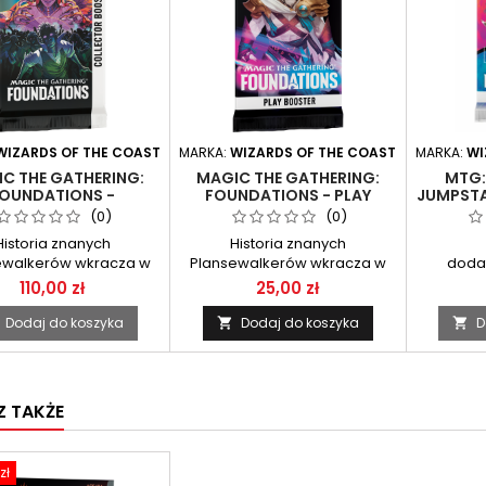
WIZARDS OF THE COAST
MARKA:
WIZARDS OF THE COAST
MARKA:
WI
C THE GATHERING:
MAGIC THE GATHERING:
MTG:
OUNDATIONS -
FOUNDATIONS - PLAY
JUMPSTA
CTOR BOOSTER PACK
BOOSTER PACK
(0)
(0)
Historia znanych
Historia znanych
ewalkerów wkracza w
Plansewalkerów wkracza w
doda
kolejny etap...
kolejny etap...
110,00 zł
25,00 zł
Dodaj do koszyka
Dodaj do koszyka
D


 TAKŻE
zł