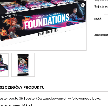
Najniższa
Ilość
Udostępn
SZCZEGÓŁY PRODUKTU
oster box to 36 Boosterków zapakowanych w foliowanego boxa.
ster zawiera 14 kart.