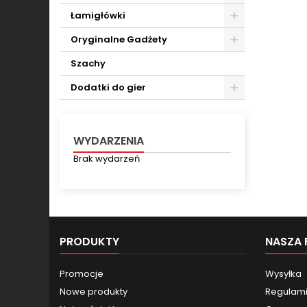
Toggle
Łamigłówki
Toggle
Oryginalne Gadżety
Toggle
Szachy
Dodatki do gier
Toggle
WYDARZENIA
Brak wydarzeń
PRODUKTY
NASZA 
Promocje
Wysyłka
Nowe produkty
Regulamin