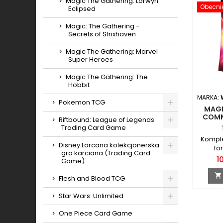
Magic The Gathering: Lorwyn
Obecnie
Eclipsed
Magic: The Gathering -
Secrets of Strixhaven
Magic The Gathering: Marvel
Super Heroes
Magic The Gathering: The
Hobbit
MARKA:
Pokemon TCG
MAGI
Toggle
COMM
Riftbound: League of Legends
Trading Card Game
Toggle
Komple
Disney Lorcana kolekcjonerska
fo
gra karciana (Trading Card
Toggle
1
Game)

Flesh and Blood TCG
Toggle
Star Wars: Unlimited
Toggle
One Piece Card Game