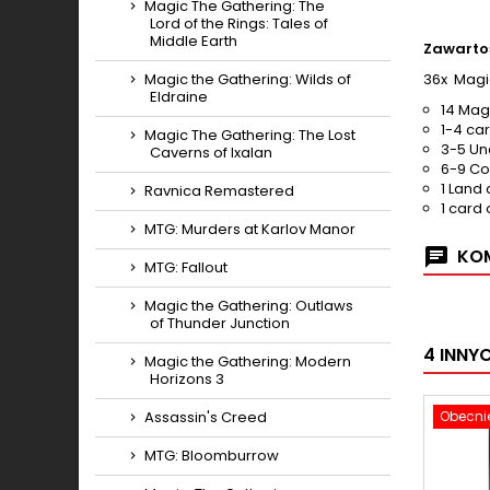
Magic The Gathering: The
Lord of the Rings: Tales of
Middle Earth
Zawarto
36x Magic
Magic the Gathering: Wilds of
Eldraine
14 Mag
1-4 car
Magic The Gathering: The Lost
3-5 U
Caverns of Ixalan
6-9 C
1 Land 
Ravnica Remastered
1 card 
MTG: Murders at Karlov Manor
KOM
MTG: Fallout
Magic the Gathering: Outlaws
of Thunder Junction
4 INNY
Magic the Gathering: Modern
Horizons 3
Obecnie
Assassin's Creed
MTG: Bloomburrow