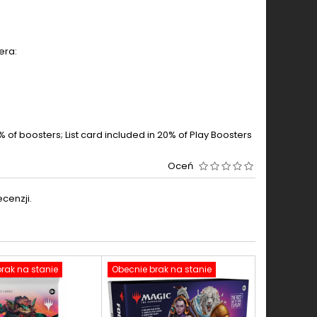
era:
<1% of boosters; List card included in 20% of Play Boosters
Oceń
cenzji.
rak na stanie
Obecnie brak na stanie