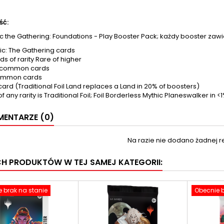
ść:
 the Gathering: Foundations - Play Booster Pack; każdy booster zawi
ic: The Gathering cards
ds of rarity Rare of higher
ncommon cards
ommon cards
card (Traditional Foil Land replaces a Land in 20% of boosters)
of any rarity is Traditional Foil; Foil Borderless Mythic Planeswalker in 
ENTARZE (0)
Na razie nie dodano żadnej re
CH PRODUKTÓW W TEJ SAMEJ KATEGORII:
 brak na stanie
Obecnie b