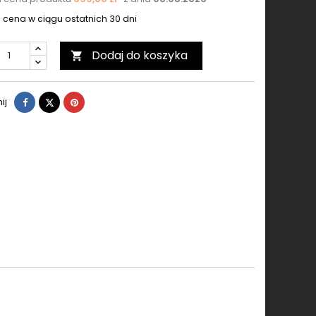
 cena w ciągu ostatnich 30 dni
Dodaj do koszyka

Udostępnij
Tweetuj
Pinterest
ij