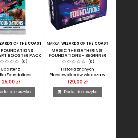
ZARDS OF THE COAST
MARKA:
WIZARDS OF THE COAST
 FOUNDATIONS
MAGIC THE GATHERING:
RT BOOSTER PACK
FOUNDATIONS - BEGINNER
BOX
(0)
(0)
Booster z
Historia znanych
tku Foundations
Plansewalkerów wkracza w
kolejny etap...
25,00 zł
129,00 zł
odaj do koszyka
Dodaj do koszyka
