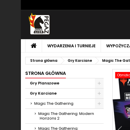
M
U
Z
add_circle_outline
Mu
Na
STRONA
WYDARZENIA I TURNIEJE
WYPOŻYCZA
GŁÓWNA
Strona główna
Gry Karciane
Magic The Gat
STRONA GŁÓWNA
Obniżk
Gry Planszowe
Toggle
Gry Karciane
Toggle
Magic The Gathering
Toggle
Magic The Gathering: Modern
Horizons 2
Magic The Gathering: