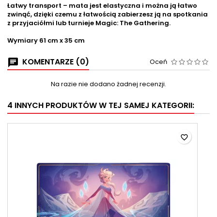
Łatwy transport – mata jest elastyczna i można ją łatwo
zwinąć, dzięki czemu z łatwością zabierzesz ją na spotkania
z przyjaciółmi lub turnieje Magic: The Gathering.
Wymiary 61 cm x 35 cm
KOMENTARZE (0)
Oceń
Na razie nie dodano żadnej recenzji.
4 INNYCH PRODUKTÓW W TEJ SAMEJ KATEGORII:
favorite_border