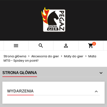
×
×
×
MOJE LISTY ŻYCZEŃ
UTWÓRZ LISTĘ ŻYCZEŃ
ZALOGUJ SIĘ
add_circle_outline
Utwórz nową listę
MUSISZ BYĆ ZALOGOWANY BY ZAPISAĆ PRODUKTY
NAZWA LISTY ŻYCZEŃ
NA SWOJEJ LIŚCIE ŻYCZEŃ.
Anuluj
Zaloguj się
0



Anuluj
Utwórz listę życzeń
Strona główna
Akcesoria do gier
Maty do gier
Mata
MTG - Spidey on point!
STRONA GŁÓWNA
WYDARZENIA