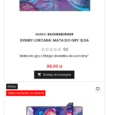
MARKA:
RAVENSBURGER
DISNEY LORCANA: MATA DO GRY: ELSA
(0)
Mata do gry z 5tego dodatku do Lorcany!
99,00 zł
Dodaj do koszyka

Nowy
favorite_border
Obecnie brak na stanie