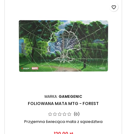
favorite_border
MARKA:
GAMEGENIC
FOLIOWANA MATA MTG - FOREST
(0)
Przyjemna świecąca mata z sąsiedztwa
120,00 zł