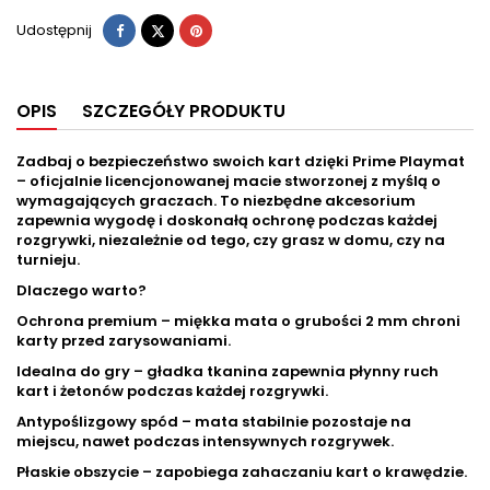
Udostępnij
Tweetuj
Pinterest
Udostępnij
OPIS
SZCZEGÓŁY PRODUKTU
Zadbaj o bezpieczeństwo swoich kart dzięki Prime Playmat
– oficjalnie licencjonowanej macie stworzonej z myślą o
wymagających graczach. To niezbędne akcesorium
zapewnia wygodę i doskonałą ochronę podczas każdej
rozgrywki, niezależnie od tego, czy grasz w domu, czy na
turnieju.
Dlaczego warto?
Ochrona premium – miękka mata o grubości 2 mm chroni
karty przed zarysowaniami.
Idealna do gry – gładka tkanina zapewnia płynny ruch
kart i żetonów podczas każdej rozgrywki.
Antypoślizgowy spód – mata stabilnie pozostaje na
miejscu, nawet podczas intensywnych rozgrywek.
Płaskie obszycie – zapobiega zahaczaniu kart o krawędzie.