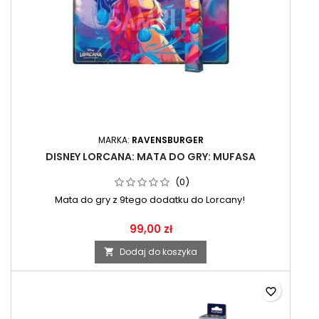
MARKA:
RAVENSBURGER
DISNEY LORCANA: MATA DO GRY: MUFASA
(0)
Mata do gry z 9tego dodatku do Lorcany!
99,00 zł
Dodaj do koszyka

favorite_border