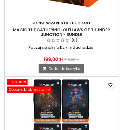
MARKA:
WIZARDS OF THE COAST
MAGIC THE GATHERING: OUTLAWS OF THUNDER
JUNCTION - BUNDLE
(0)
Poczuj się jak na Dzikim Zachodzie!
199,00 zł
219,00 zł
Dodaj do koszyka

- 170,00 zł
favorite_border
Obecnie brak na stanie