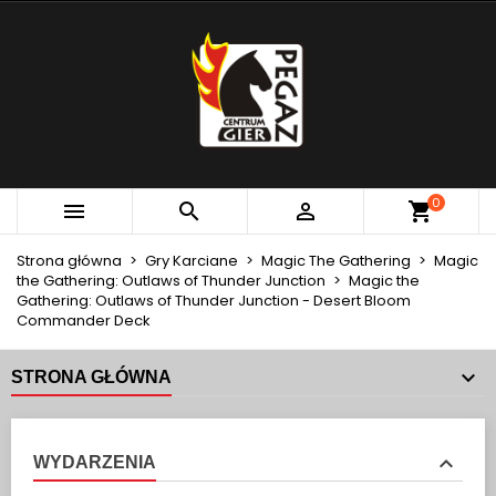
×
×
×
MOJE LISTY ŻYCZEŃ
UTWÓRZ LISTĘ ŻYCZEŃ
ZALOGUJ SIĘ
add_circle_outline
Utwórz nową listę
MUSISZ BYĆ ZALOGOWANY BY ZAPISAĆ PRODUKTY
NAZWA LISTY ŻYCZEŃ
NA SWOJEJ LIŚCIE ŻYCZEŃ.
Anuluj
Zaloguj się
0



Anuluj
Utwórz listę życzeń
Strona główna
Gry Karciane
Magic The Gathering
Magic
the Gathering: Outlaws of Thunder Junction
Magic the
Gathering: Outlaws of Thunder Junction - Desert Bloom
Commander Deck
STRONA GŁÓWNA
WYDARZENIA