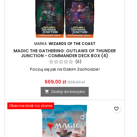
MARKA:
WIZARDS OF THE COAST
MAGIC THE GATHERING: OUTLAWS OF THUNDER
JUNCTION - COMMANDER DECK BOX (4)
(0)
Poczuj się jak na Dzikim Zachodzie!
669,00 zł
839,00 zł
Dodaj do koszyka

Obecnie brak na stanie
favorite_border