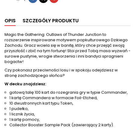
OPIS
SZCZEGÓŁY PRODUKTU
Magic the Gathering: Outlaws of Thunder Junction to
rozszerzenie inspirowane motywem popkulturowego Dzikiego
Zachodu. Gracz wciela się w banitę, który chce przejąć swoją
przyszłość i zbić na tym fortunę! Stoi przed Tobą masa wyzwań -
surowe pustynie, wrogie stworzenia i inni bandyci spragnieni
bogactw!
Czy pokonasz przeciwności losu i w spokoju odejdziesz w
stronę zachodzącego słońca?
W decku znajdziesz:
gotową talię 100 kart do rozegrania gry w typie Commander,
1 kartę Commandera w formacie Foil-Etched,
10 dwustronnych kart typu Token,
1 pudełko,
1 licznik życia,
1 kartę pomocy,
Collector Booster Sample Pack (zawierający 2 karty).