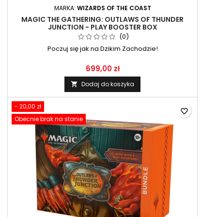
MARKA:
WIZARDS OF THE COAST
MAGIC THE GATHERING: OUTLAWS OF THUNDER
JUNCTION - PLAY BOOSTER BOX
(0)
Poczuj się jak na Dzikim Zachodzie!
699,00 zł
Dodaj do koszyka

- 20,00 zł
favorite_border
Obecnie brak na stanie