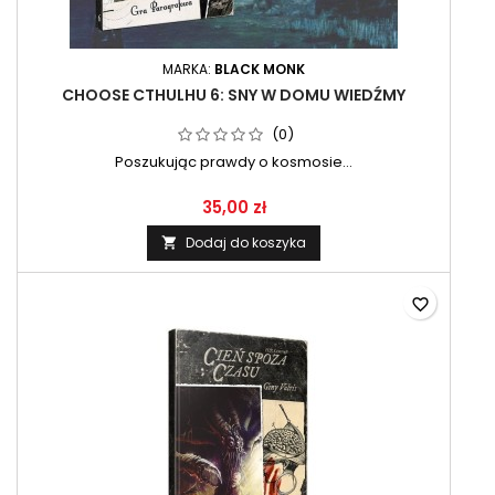
MARKA:
BLACK MONK
CHOOSE CTHULHU 6: SNY W DOMU WIEDŹMY
(0)
Poszukując prawdy o kosmosie…
35,00 zł
Dodaj do koszyka

favorite_border