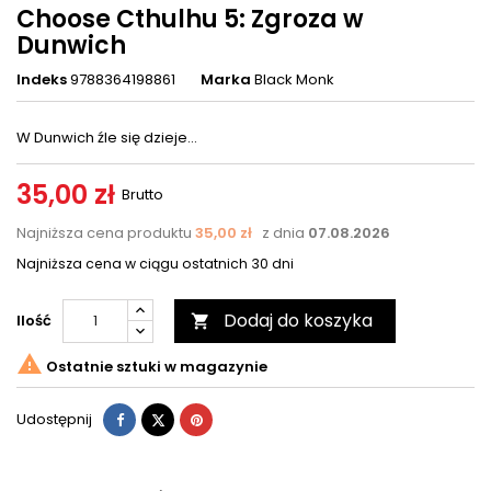
Choose Cthulhu 5: Zgroza w
Dunwich
Indeks
9788364198861
Marka
Black Monk
W Dunwich źle się dzieje...
35,00 zł
Brutto
Najniższa cena produktu
35,00 zł
z dnia
07.08.2026
Najniższa cena w ciągu ostatnich 30 dni
Dodaj do koszyka
Ilość


Ostatnie sztuki w magazynie
Udostępnij
Tweetuj
Pinterest
Udostępnij