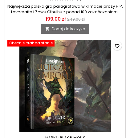
Największa polska gra paragrafowa w klimacie prozy H.P.
Lovecrafta i Zewu Cthulhu z ponad 100 zakończeniami.
199,00 zł
249,00 zł
Dodaj do koszyka

Obecnie brak na stanie
favorite_border
MARKA:
BLACK MONK