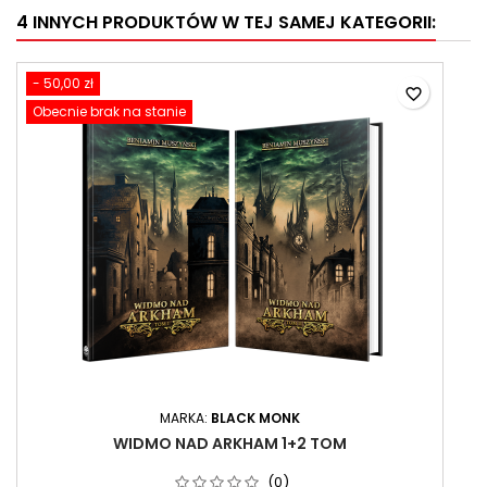
4 INNYCH PRODUKTÓW W TEJ SAMEJ KATEGORII:
- 50,00 zł
favorite_border
Obecnie brak na stanie
MARKA:
BLACK MONK
WIDMO NAD ARKHAM 1+2 TOM
(0)