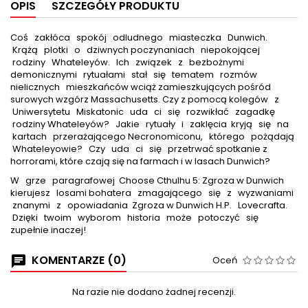
OPIS
SZCZEGÓŁY PRODUKTU
Coś zakłóca spokój odludnego miasteczka Dunwich.
Krążą plotki o dziwnych poczynaniach niepokojącej
rodziny Whateleyów. Ich związek z bezbożnymi
demonicznymi rytuałami stał się tematem rozmów
nielicznych mieszkańców wciąż zamieszkujących pośród
surowych wzgórz Massachusetts. Czy z pomocą kolegów z
Uniwersytetu Miskatonic uda ci się rozwikłać zagadkę
rodziny Whateleyów? Jakie rytuały i zaklęcia kryją się na
kartach przerażającego Necronomiconu, którego pożądają
Whateleyowie? Czy uda ci się przetrwać spotkanie z
horrorami, które czają się na farmach i w lasach Dunwich?
W grze paragrafowej Choose Cthulhu 5: Zgroza w Dunwich
kierujesz losami bohatera zmagającego się z wyzwaniami
znanymi z opowiadania Zgroza w Dunwich H.P. Lovecrafta.
Dzięki twoim wyborom historia może potoczyć się
zupełnie inaczej!
KOMENTARZE (0)
Oceń
Na razie nie dodano żadnej recenzji.