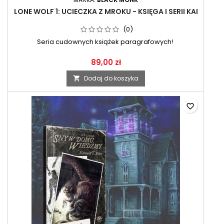
LONE WOLF 1: UCIECZKA Z MROKU - KSIĘGA I SERII KAI
(0)
Seria cudownych książek paragrafowych!
89,00 zł
Dodaj do koszyka

favorite_border