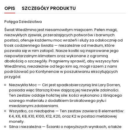
OPIS
SZCZEGÓŁY PRODUKTU
Potęga Dziedzictwa
Świat Wiedźmina jest niesamowitym miejscem. Pełen magii,
niezwykłych zjawisk, przerażających potworów i barwnych
postaci, oferuje każdemu moc wrażeń i służy za odskocznię od
trosk codziennego świata — niezależnie od medium, które
pozwala się w nim zatopić. Nasze kostki są inspirowane jego
niepowtarzalnym klimatem oraz wykonane z ogromną
dbałością o szczegóły. Pragniemy sprawić, aby wszyscy fani
Wiedźmina, niezależnie od tego kim są, mogli razem z nami
podróżować po Kontynencie w poszukiwaniu ekscytujących
przygód.
Niezwykła Moc — Ciri jest spadkobierczynią linii Lary Dorren,
posiada więc Starszą Krew dającą jej niezwykłe zdolności.
Ten zestaw oddaje hołd tej sile: kości wykonano z lśniącego
szarego materiału z dodatkiem brokatowego pyłu i
miedzianymi.zdobieniami.
Wszystko, co niezbędne — Ten zestaw zawiera 8 elementów:
K4, K6, K8, K10, K100, K12, K20, oraz K2 w postaci metalowej
monety.
Silna i niezależna — Ścianki o najwyższych wynikach, a także