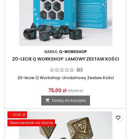
MARKA:
Q-WORKSHOP
20-LECIE Q WORKSHOP: LAMOWY ZESTAW KOŚCI
(0)
20-lecie Q Workshop: Urodzinowy Zestaw Kości
75,00 zł
89,00 zł
Dodaj do koszyka

- 21,00 zł
favorite_border
Obecnie brak na stanie