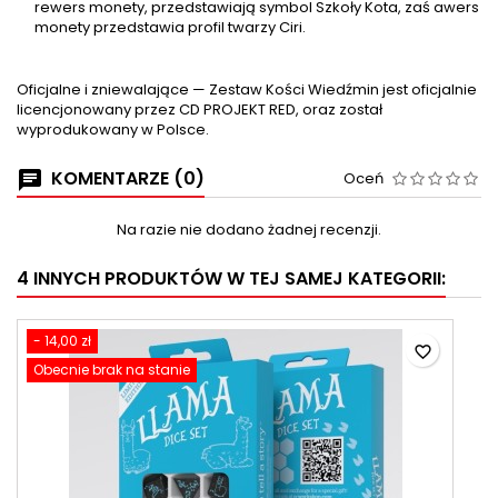
rewers monety, przedstawiają symbol Szkoły Kota, zaś awers
monety przedstawia profil twarzy Ciri.
Oficjalne i zniewalające — Zestaw Kości Wiedźmin jest oficjalnie
licencjonowany przez CD PROJEKT RED, oraz został
wyprodukowany w Polsce.
KOMENTARZE (0)
Oceń
Na razie nie dodano żadnej recenzji.
4 INNYCH PRODUKTÓW W TEJ SAMEJ KATEGORII:
- 14,00 zł
favorite_border
Obecnie brak na stanie