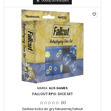
Dodaj do koszyka

favorite_border
MARKA:
ALIS GAMES
FALLOUT RPG: DICE SET
(0)
Zestaw kości do gry fabularnej Fallout