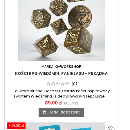
MARKA:
Q-WORKSHOP
KOŚCI RPG WIEDŹMIN. PANIE LASU - PRZĄDKA
(0)
Ta, która słucha. Dostrzeż zestaw kości inspirowany
światem Wiedźmina i z dedykowany Szepciusze —
wiedźmie znanej z warzenia obmierzłych mikstur.
89,00 zł
110,00 zł
Dodaj do koszyka

- 14,00 zł
favorite_border