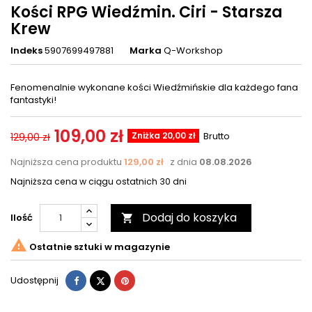
Kości RPG Wiedźmin. Ciri - Starsza
Krew
Indeks
5907699497881
Marka
Q-Workshop
Fenomenalnie wykonane kości Wiedźmińskie dla każdego fana
fantastyki!
109,00 zł
Zniżka 20,00 zł
Brutto
129,00 zł
Najniższa cena produktu
129,00 zł
z dnia
08.08.2026
Najniższa cena w ciągu ostatnich 30 dni
Dodaj do koszyka
Ilość


Ostatnie sztuki w magazynie
Udostępnij
Tweetuj
Pinterest
Udostępnij