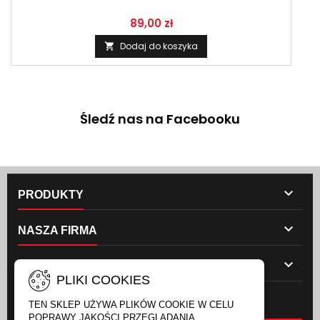
89,00 zł
Dodaj do koszyka

Śledź nas na Facebooku

PRODUKTY

NASZA FIRMA

TWOJE KONTO
PLIKI COOKIES
NEWSLETTER
TEN SKLEP UŻYWA PLIKÓW COOKIE W CELU
POPRAWY JAKOŚCI PRZEGLĄDANIA.