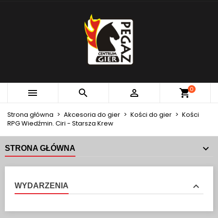
×
×
×
MOJE LISTY ŻYCZEŃ
UTWÓRZ LISTĘ ŻYCZEŃ
ZALOGUJ SIĘ
add_circle_outline
Utwórz nową listę
MUSISZ BYĆ ZALOGOWANY BY ZAPISAĆ PRODUKTY
NAZWA LISTY ŻYCZEŃ
NA SWOJEJ LIŚCIE ŻYCZEŃ.
Anuluj
Zaloguj się
0



Anuluj
Utwórz listę życzeń
Strona główna
Akcesoria do gier
Kości do gier
Kości
RPG Wiedźmin. Ciri - Starsza Krew
STRONA GŁÓWNA
WYDARZENIA