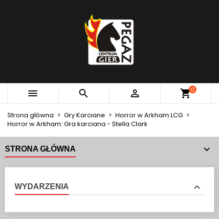
×
×
×
MOJE LISTY ŻYCZEŃ
UTWÓRZ LISTĘ ŻYCZEŃ
ZALOGUJ SIĘ
add_circle_outline
Utwórz nową listę
MUSISZ BYĆ ZALOGOWANY BY ZAPISAĆ PRODUKTY
NAZWA LISTY ŻYCZEŃ
NA SWOJEJ LIŚCIE ŻYCZEŃ.
Anuluj
Zaloguj się
0



Anuluj
Utwórz listę życzeń
Strona główna
Gry Karciane
Horror w Arkham LCG
Horror w Arkham: Gra karciana - Stella Clark
STRONA GŁÓWNA
WYDARZENIA