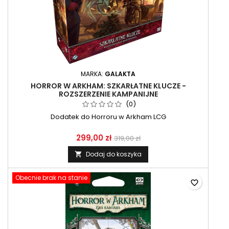
MARKA:
GALAKTA
HORROR W ARKHAM: SZKARŁATNE KLUCZE -
ROZSZERZENIE KAMPANIJNE
(0)
Dodatek do Horroru w Arkham LCG
299,00 zł
319,00 zł
Dodaj do koszyka

Obecnie brak na stanie
favorite_border