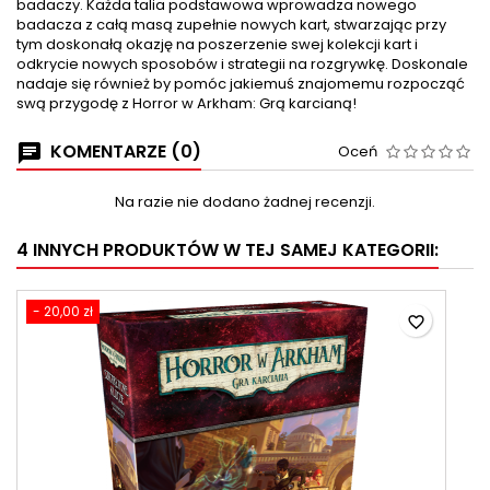
badaczy. Każda talia podstawowa wprowadza nowego
badacza z całą masą zupełnie nowych kart, stwarzając przy
tym doskonałą okazję na poszerzenie swej kolekcji kart i
odkrycie nowych sposobów i strategii na rozgrywkę. Doskonale
nadaje się również by pomóc jakiemuś znajomemu rozpocząć
swą przygodę z Horror w Arkham: Grą karcianą!
KOMENTARZE (0)
Oceń
Na razie nie dodano żadnej recenzji.
4 INNYCH PRODUKTÓW W TEJ SAMEJ KATEGORII:
- 20,00 zł
favorite_border