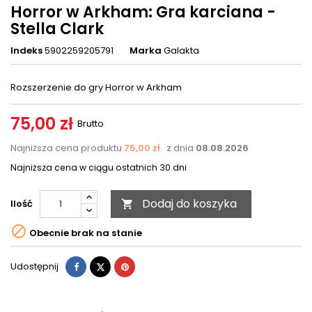
Horror w Arkham: Gra karciana -
Stella Clark
Indeks
5902259205791
Marka
Galakta
Rozszerzenie do gry Horror w Arkham
75,00 zł
Brutto
Najniższa cena produktu
75,00 zł
z dnia
08.08.2026
Najniższa cena w ciągu ostatnich 30 dni
Dodaj do koszyka
Ilość


Obecnie brak na stanie
Udostępnij
Tweetuj
Pinterest
Udostępnij