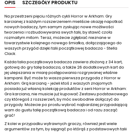
OPIS
SZCZEGÓŁY PRODUKTU
Na przestrzeni pięciu różnych cykli Horror w Arkham: Gry
karcianej z każdym rozszerzeniem mieliście okazję napotkać
nowych badaczy, tym samym zyskując nowe możliwości
tworzenia i rozbudowywania swych talii, by stawić czoła
rozmaitym mitom. Teraz, możecie zgłębiać nieznane w
towarzystwie kolejnego nowego śmiałka, dołączającego do
waszych przygód dzięki talii początkowej badacza - Stella
Clack.
Każda talia początkowya badacza zawiera złożoną z 34 kart,
gotową do gry talię badacza, a także 26 dodatkowych kart do
jej ulepszania w miarę postępowania rozgrywanej właśnie
kampanii. Być może to wasza pierwsza przygoda z Horror w
Arkham: Grą karcianą - jeżeli ktoś z waszych znajomych
posiada już własną kolekcję produktów z serii Horror w Arkham:
Gra karciana, nie musicie już kupować Zestawu podstawowego
czy któregoś z rozszerzeń, by móc swobodnie dołączyć do
przygody. Możecie po prostu wybrać najbardziej przypadającą
wam do gustu talię początkową badacza i od razu zacząć
grać!
Z kolei w przypadku wytrawnych graczy, również jest wiele
argumentów za tym, by sięgnąć po którąś z podstawowych talii