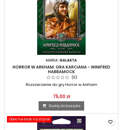
MARKA:
GALAKTA
HORROR W ARKHAM: GRA KARCIANA - WINIFRED
HABBAMOCK
(0)
Rozszerzenie do gry Horror w Arkham
75,00 zł
Dodaj do koszyka

Obecnie brak na stanie
favorite_border