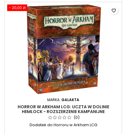
- 20,00 zł
favorite_border
MARKA:
GALAKTA
HORROR W ARKHAM LCG: UCZTA W DOLINIE
HEMLOCK - ROZSZERZENIE KAMPANIJNE
(0)
Dodatek do Horroru w Arkham LCG