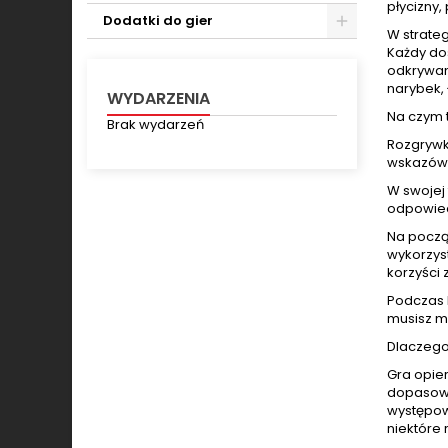
płycizny,
Dodatki do gier
W strateg
Toggle
Każdy do
odkrywani
narybek, 
WYDARZENIA
Na czym 
Brak wydarzeń
Rozgrywka
wskazów
W swojej
odpowied
Na począt
wykorzyst
korzyści 
Podczas k
musisz m
Dlaczego
Gra opie
dopasowa
występow
niektóre