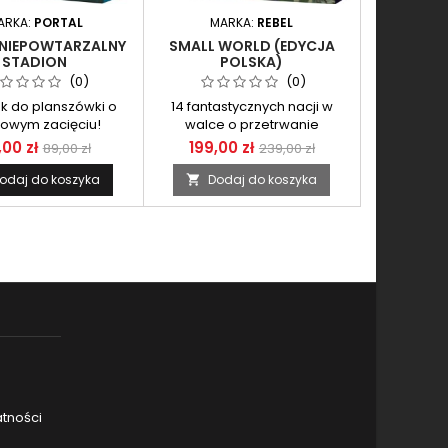
ARKA:
PORTAL
MARKA:
REBEL
: NIEPOWTARZALNY
SMALL WORLD (EDYCJA
STADION
POLSKA)
(0)
(0)
k do planszówki o
14 fantastycznych nacji w
towym zacięciu!
walce o przetrwanie
,00 zł
199,00 zł
89,00 zł
239,00 zł
odaj do koszyka
Dodaj do koszyka

atności