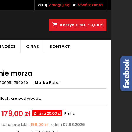
Witaj,
Zaloguj się
lub
Stwórz konto
×
×
×
aj
Koszyk
0
szt. -
0,00 zł
TNOŚCI
O NAS
KONTAKT
ę
ń
nie morza
906954790040
Marka
Rebel
dłach, ale pod wodą...
179,00 zł
Zniżka 20,00 zł
Brutto
a cena produktu
199,00 zł
z dnia
07.08.2026