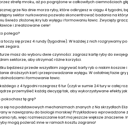
 przez strefę mroku, aż po pogrążone w całkowitych ciemnościach gł
icznej grze Na dnie morza ryby, które odkryjesz w ciągu 4 tygodni, b
stępny sektor nurkowania pozwala skoncentrować badania na którym
u świeżo złożonej ikry lub wylęgu i formowaniu ławic. Zwycięży gracz,
ławice i zrealizowane cele!
to polega?
 toczy się przez 4 rundy (tygodnie). W każdej z nich rozgrywamy po k
ek zegara.
 turze masz do wyboru dwie czynności: zagrasz kartę ryby do swojeg
nim sektorze, aby otrzymać różne korzyści.
ku będziesz przede wszystkim zagrywać karty ryb o niskim koszcie i 
anie droższych kart i przeprowadzanie wylęgu. W ostatniej fazie gry
zdolnościami i formowanie ławic.
ażdego z 4 tygodni rozegrasz 6 tur (czyli w sumie 24 tury w całej ro
ądrze przemyśleć każdą decyzję tak, aby wykorzystywane efekty jak 
 pokochasz tę grę?
ra się na podstawowych mechanizmach znanych z Na skrzydłach Eliza
ny w nawiązaniu do biologii morskiej! Przykładowo wprowadzone zost
ania ryb, więc rozmieszczanie kart ma jeszcze większe znaczenie. I
 ryby mogą pożerać inne w ramach kosztu zagrania!