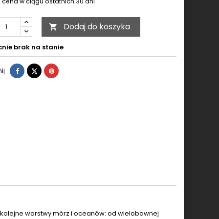
 cena w ciągu ostatnich 30 dni
Dodaj do koszyka

nie brak na stanie
Udostępnij
Tweetuj
Pinterest
ij
w kolejne warstwy mórz i oceanów: od wielobawnej