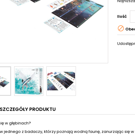
Najniższa
Ilość

Obec
Udostępn
SZCZEGÓŁY PRODUKTU
się w głębinach?
ę w jednego z badaczy, którzy poznają wodną faunę, zanurzając się 