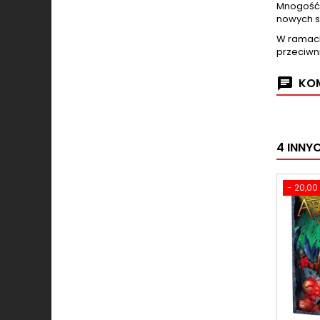
Mnogość 
nowych s
W ramach
przeciwn
KOM
4 INNY
- 20,00 