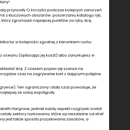
ębiny!
ędą przynosiły Ci korzyści podczas kolejnych zanurzeń.
ś z kluczowych obszarów: poszerzaniu katalogu ryb,
 który zgromadzi najwięcej punktów za ryby, ikrę,
ilka tur w kolejności zgodnej z kierunkiem ruchu
o oceanu (opłacając jej koszt) albo zanurkujesz w
składać ikrę. Z czasem pojawi się szansa na
 przyjdzie czas na zagrywanie kart z dającymi potężne
zgrywce). Ten ograniczony i stały czas powoduje, że
najlepiej ze sobą współgrały.
beth Hargrave, jednak każdy aspekt rozgrywki został
ały sektory nurkowania, które są niezależne od stref
nny jest także sposób pozyskiwania zasobów, a