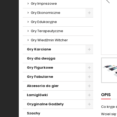
Toggle
Gry Imprezowe
Gry Ekonomiczne
Toggle
Gry Edukacyjne
Gry Terapeutyczne
Gry Wiedźmin Witcher
Gry Karciane
Toggle
Gry dla dwojga
Gry Figurkowe
Toggle
Gry Fabularne
Toggle
Akcesoria do gier
Toggle
OPIS
Łamigłówki
Toggle
Oryginalne Gadżety
Co kryje 
Toggle
Szachy
Wciel si