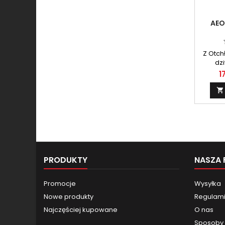
AEO
Z Otch
dzi
1

PRODUKTY
NASZA 
Promocje
Wysyłka
Nowe produkty
Regulamin
Najczęściej kupowane
O nas
Sposoby 