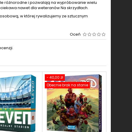
le różnorodne i pozwalają na wypróbowanie wielu
ie ciekawa nawet dla weteranów Na skrzydłach.
osobową, w której rywalizujemy ze sztucznym
Oceń
cenzji.
- 40,00 zł
Obecnie brak na stanie