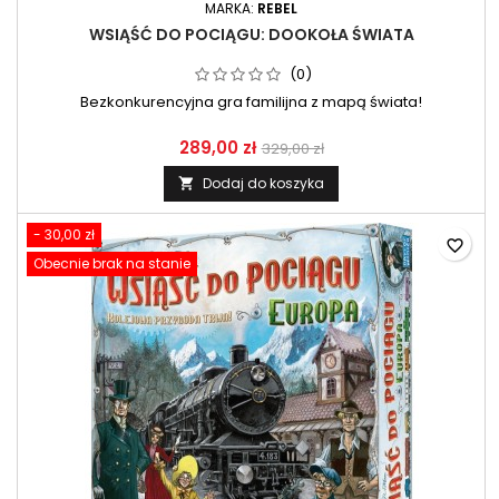
MARKA:
REBEL
WSIĄŚĆ DO POCIĄGU: DOOKOŁA ŚWIATA
(0)
Bezkonkurencyjna gra familijna z mapą świata!
289,00 zł
329,00 zł
Dodaj do koszyka

- 30,00 zł
favorite_border
Obecnie brak na stanie