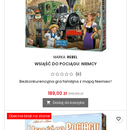
MARKA:
REBEL
WSIĄŚĆ DO POCIĄGU: NIEMCY
(0)
Bezkonkurencyjna gra familijna z mapą Niemiec!
189,00 zł
219,00 zł
Dodaj do koszyka

Obecnie brak na stanie
favorite_border