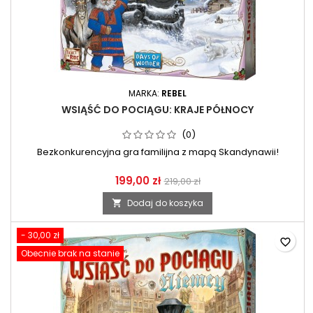
MARKA:
REBEL
WSIĄŚĆ DO POCIĄGU: KRAJE PÓŁNOCY
(0)
Bezkonkurencyjna gra familijna z mapą Skandynawii!
199,00 zł
219,00 zł
Dodaj do koszyka

- 30,00 zł
favorite_border
Obecnie brak na stanie