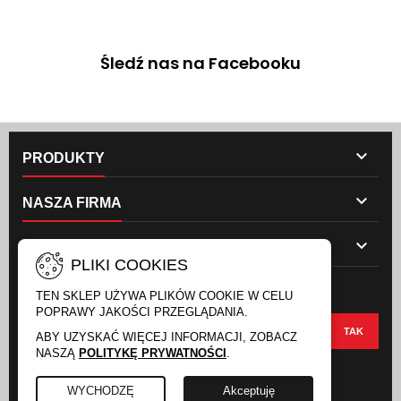
Śledź nas na Facebooku

PRODUKTY

NASZA FIRMA

TWOJE KONTO
PLIKI COOKIES
NEWSLETTER
TEN SKLEP UŻYWA PLIKÓW COOKIE W CELU
POPRAWY JAKOŚCI PRZEGLĄDANIA.
ABY UZYSKAĆ WIĘCEJ INFORMACJI, ZOBACZ
NASZĄ
POLITYKĘ PRYWATNOŚCI
.
FACEBOOK
INSTAGRAM
WYCHODZĘ
Akceptuję