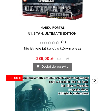
MARKA:
PORTAL
51. STAN: ULTIMATE EDITION
(0)
Nie istnieje już świat, o którym wiesz
289,00 zł
349,00 zł
Dodaj do koszyka

- 30,00 zł
favorite_border