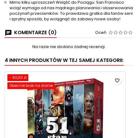
Mimo kilku uproszczeń Wsiąść do Pociągu: San Francisco
wciąż wymaga od nas mądrego planowania i obserwowania
poczynań przeciwników. To prawdziwa gratka dla fanów serii
i sprytny sposób, by wciągnąć do zabawy nowe osoby!
KOMENTARZE (0)
Oceń
Na razie nie dodano żadnej recenzji.
4 INNYCH PRODUKTÓW W TEJ SAMEJ KATEGORII:
- 60,00 zł
favorite_border
Obecnie brak na stanie