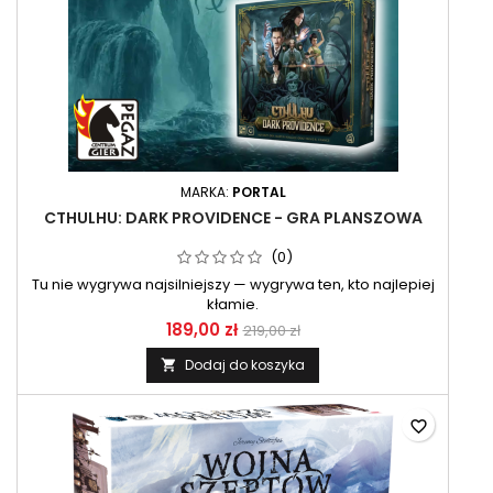
MARKA:
PORTAL
CTHULHU: DARK PROVIDENCE - GRA PLANSZOWA
(0)
Tu nie wygrywa najsilniejszy — wygrywa ten, kto najlepiej
kłamie.
189,00 zł
219,00 zł
Dodaj do koszyka

favorite_border