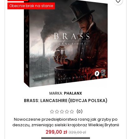
favorite_border
Obecnie brak na stanie
MARKA:
PHALANX
BRASS: LANCASHIRE (EDYCJA POLSKA)
(0)
Nowoczesne przedsiębiorstwa rosną jak grzyby po
deszczu, zmieniając sielski krajobraz Wielkiej Brytanii
299,00 zł
329,00 zł