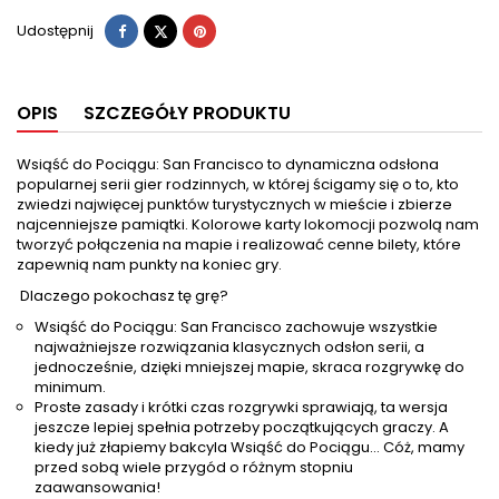
Udostępnij
Tweetuj
Pinterest
Udostępnij
OPIS
SZCZEGÓŁY PRODUKTU
Wsiąść do Pociągu: San Francisco to dynamiczna odsłona
popularnej serii gier rodzinnych, w której ścigamy się o to, kto
zwiedzi najwięcej punktów turystycznych w mieście i zbierze
najcenniejsze pamiątki. Kolorowe karty lokomocji pozwolą nam
tworzyć połączenia na mapie i realizować cenne bilety, które
zapewnią nam punkty na koniec gry.
Dlaczego pokochasz tę grę?
Wsiąść do Pociągu: San Francisco zachowuje wszystkie
najważniejsze rozwiązania klasycznych odsłon serii, a
jednocześnie, dzięki mniejszej mapie, skraca rozgrywkę do
minimum.
Proste zasady i krótki czas rozgrywki sprawiają, ta wersja
jeszcze lepiej spełnia potrzeby początkujących graczy. A
kiedy już złapiemy bakcyla Wsiąść do Pociągu... Cóż, mamy
przed sobą wiele przygód o różnym stopniu
zaawansowania!