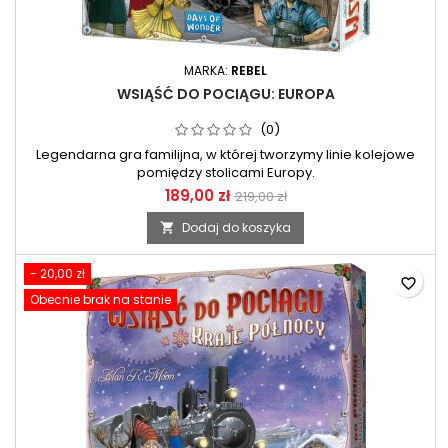
MARKA:
REBEL
WSIĄŚĆ DO POCIĄGU: EUROPA
(0)
Legendarna gra familijna, w której tworzymy linie kolejowe
pomiędzy stolicami Europy.
189,00 zł
219,00 zł
Dodaj do koszyka

- 20,00 zł
favorite_border
Obecnie brak na stanie