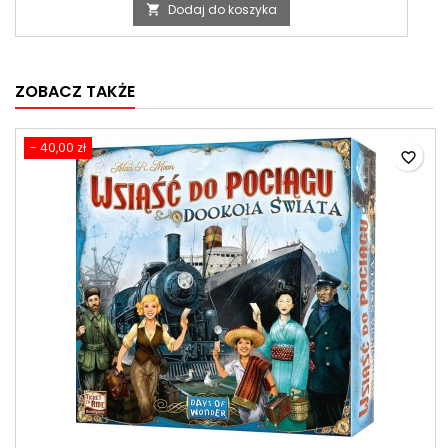
Dodaj do koszyka

ZOBACZ TAKŻE
- 40,00 zł
favorite_border