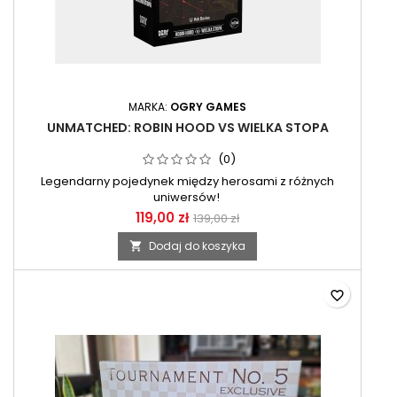
MARKA:
OGRY GAMES
UNMATCHED: ROBIN HOOD VS WIELKA STOPA
(0)
Legendarny pojedynek między herosami z różnych
uniwersów!
119,00 zł
139,00 zł
Dodaj do koszyka

favorite_border