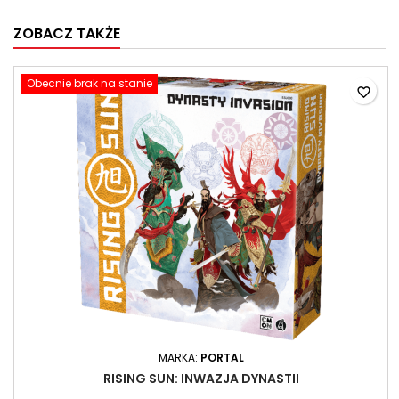
ZOBACZ TAKŻE
Obecnie brak na stanie
favorite_border
MARKA:
PORTAL
RISING SUN: INWAZJA DYNASTII