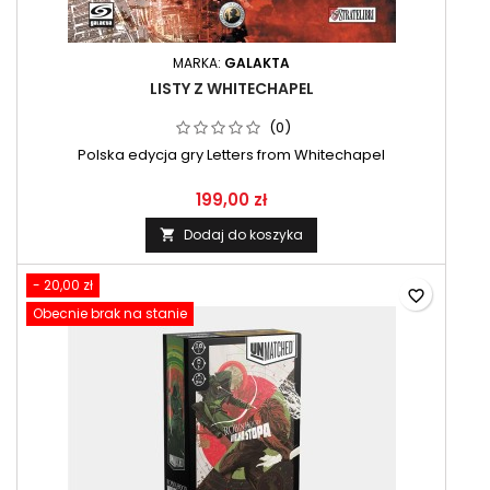
MARKA:
GALAKTA
LISTY Z WHITECHAPEL
(0)
Polska edycja gry Letters from Whitechapel
199,00 zł
Dodaj do koszyka

- 20,00 zł
favorite_border
Obecnie brak na stanie