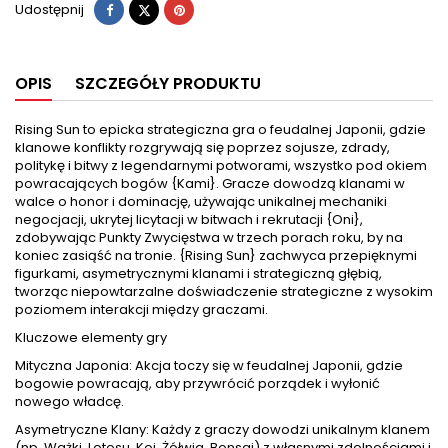
Udostępnij
Tweetuj
Pinterest
Udostępnij
OPIS
SZCZEGÓŁY PRODUKTU
Rising Sun to epicka strategiczna gra o feudalnej Japonii, gdzie
klanowe konflikty rozgrywają się poprzez sojusze, zdrady,
politykę i bitwy z legendarnymi potworami, wszystko pod okiem
powracających bogów {Kami}. Gracze dowodzą klanami w
walce o honor i dominację, używając unikalnej mechaniki
negocjacji, ukrytej licytacji w bitwach i rekrutacji {Oni},
zdobywając Punkty Zwycięstwa w trzech porach roku, by na
koniec zasiąść na tronie. {Rising Sun} zachwyca przepięknymi
figurkami, asymetrycznymi klanami i strategiczną głębią,
tworząc niepowtarzalne doświadczenie strategiczne z wysokim
poziomem interakcji między graczami.
Kluczowe elementy gry
Mityczna Japonia: Akcja toczy się w feudalnej Japonii, gdzie
bogowie powracają, aby przywrócić porządek i wyłonić
nowego władcę.
Asymetryczne Klany: Każdy z graczy dowodzi unikalnym klanem
(np. Ważki, Lotosu, Koi, Żółwia, Bonsai) z własnymi zdolnościami i