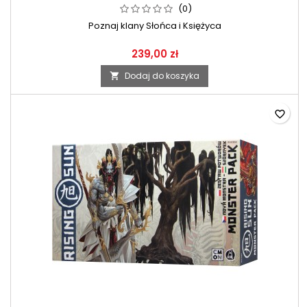
(0)
Poznaj klany Słońca i Księżyca
239,00 zł
Dodaj do koszyka

favorite_border