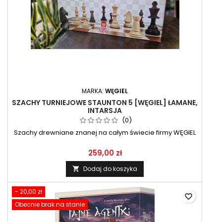
MARKA:
WĘGIEL
SZACHY TURNIEJOWE STAUNTON 5 [WĘGIEL] ŁAMANE,
INTARSJA
(0)
Szachy drewniane znanej na całym świecie firmy WĘGIEL
259,00 zł
Dodaj do koszyka

- 20,00 zł
favorite_border
Obecnie brak na stanie