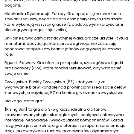
bogami.
Mechanika Dyplomacji i Zdrady: Gra opiera się na tworzeniu i
zrywaniu sojuszy, negocjacjach oraz politycznych rozkazach,
które wykonują wszyscy gracze (z dodatkowymi korzyściami
dla zagrywającego i sojusznika).
Unikalne Bitwy: Zamiast tradycyjnej walki, gracze ukrycie licytują
monetami, decydując, które przewagi wojenne zastosują;
honorowe seppuku czy branie jeńców odgrywają kluczową
rolę.
Figurki i Potwory: Gra oferuje przepiękne, szczegółowe figurki
oraz potwory (Oni), które można rekrutować, aby wzmocnić
swoje armie.
Zwycięstwo: Punkty Zwycięstwa (PZ) zdobywa się za
wygrywanie bitew, kontrolę nad prowincjami i realizację celów
klanowych, a najwięcej PZ na koniec gry oznacza zwycięstwo.
Dla kogo jest ta gra?
{Rising Sun} to gra dla 3-5 graczy, idealna dla fanów
zaawansowanych gier strategicznych, ceniących intensywną
interakcję, negocjacje i wysoką jakość komponentów. Każda
rozgrywka jest unikalna, a gra oferuje niezapomniane emocje
dzięki przewidywaniu ruchów przeciwników i dynamicznym