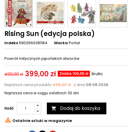
Rising Sun (edycja polska)
Indeks
5902560381184
Marka
Portal
Powrót mitycznych japońskich stworów
399,00 zł
Zniżka 100,00 zł
Brutto
499,00 zł
Najniższa cena produktu
499,00 zł
z dnia
08.08.2026
Najniższa cena w ciągu ostatnich 30 dni
Dodaj do koszyka
Ilość


Ostatnie sztuki w magazynie