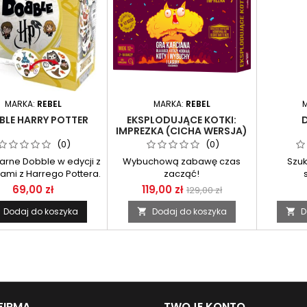
MARKA:
REBEL
MARKA:
REBEL
BLE HARRY POTTER
EKSPLODUJĄCE KOTKI:
IMPREZKA (CICHA WERSJA)
(0)
(0)
rne Dobble w edycji z
Wybuchową zabawę czas
Szuka
cjami z Harrego Pottera.
zacząć!
69,00 zł
119,00 zł
129,00 zł
Dodaj do koszyka
Dodaj do koszyka
D


FIRMA
TWOJE KONTO