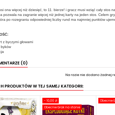
osi ona więcej niż dziesięć, to 11. bierze! i gracz musi wziąć cały stos 
ra pozwala na zagranie więcej niż jednej karty na jeden stos. Celem gry 
óra po rozegraniu odpowiedniej liczby rund ma najmniej punktów ujem
OŚĆ:
rt z byczymi głowami
t byków
cja
ENTARZE (0)
Na razie nie dodano żadnej re
CH PRODUKTÓW W TEJ SAMEJ KATEGORII:
- 10,00 zł
Obecnie b
Obecnie brak na stanie