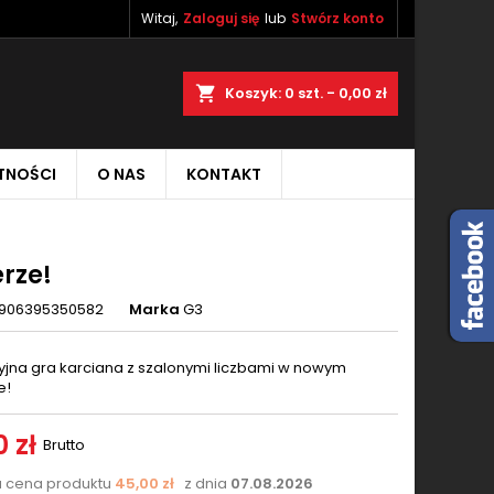
Witaj,
Zaloguj się
lub
Stwórz konto
×
×
×
aj
Koszyk
0
szt. -
0,00 zł
TNOŚCI
O NAS
KONTAKT
ę
ń
erze!
906395350582
Marka
G3
jna gra karciana z szalonymi liczbami w nowym
e!
 zł
Brutto
a cena produktu
45,00 zł
z dnia
07.08.2026