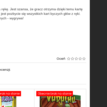
na rękę. Jest szansa, że gracz otrzyma dzięki temu kartę
jest pozbycie się wszystkich kart byczych głów z ręki.
nych - wygrywa!
Oceń
cenzji.
rak na stanie
Obecnie brak na stanie