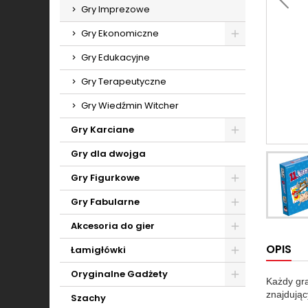
Toggle
Gry Imprezowe
Gry Ekonomiczne
Toggle
Gry Edukacyjne
Gry Terapeutyczne
Gry Wiedźmin Witcher
Gry Karciane
Toggle
Gry dla dwojga
Gry Figurkowe
Toggle
Gry Fabularne
Toggle
Akcesoria do gier
Toggle
OPIS
Łamigłówki
Toggle
Oryginalne Gadżety
Każdy gra
Toggle
znajdując
Szachy