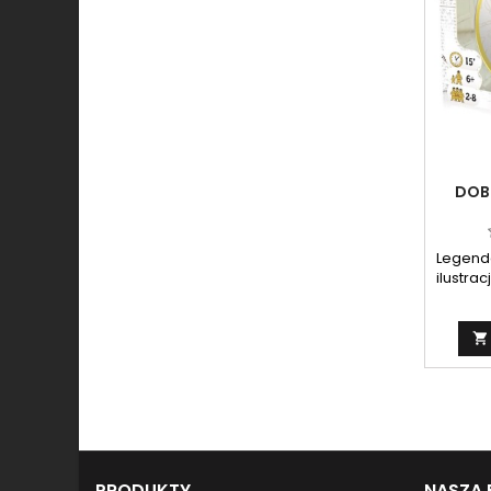
DOB
Legenda
ilustra

PRODUKTY
NASZA 