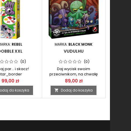
MARKA:
REBEL
MARKA:
BLACK MONK
DOBBLE XXL
VUDULHU
(0)
(0)
j par... i skacz!
Daj wycisk swoim
star_border
przeciwnikom, na chwałę
Przedwiecznego!
99,00 zł
89,00 zł
odaj do koszyka
Dodaj do koszyka
