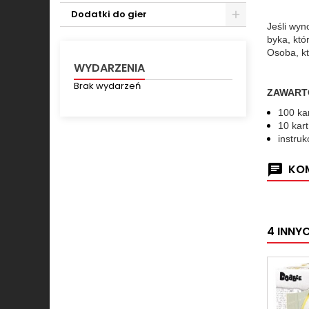
Dodatki do gier
Jeśli wyn
Toggle
byka, któ
Osoba, kt
WYDARZENIA
Brak wydarzeń
ZAWART
100 ka
10 kar
instruk
KOM
4 INNY