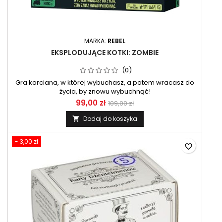
MARKA:
REBEL
EKSPLODUJĄCE KOTKI: ZOMBIE
(0)
Gra karciana, w której wybuchasz, a potem wracasz do
życia, by znowu wybuchnąć!
99,00 zł
109,00 zł
Dodaj do koszyka

- 3,00 zł
favorite_border