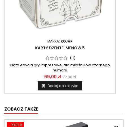
MARKA:
KOJAR
KARTY DŻENTELMENÓW 5
(0)
Piąta edycja gry imprezowej dla miłośników czarnego
humoru
69,00 zł
72,00 zł
Dodaj do koszyka

ZOBACZ TAKŻE
- 6,00 zł