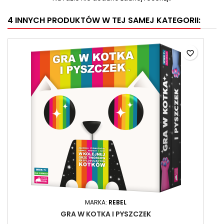
4 INNYCH PRODUKTÓW W TEJ SAMEJ KATEGORII:
favorite_border
MARKA:
REBEL
GRA W KOTKA I PYSZCZEK