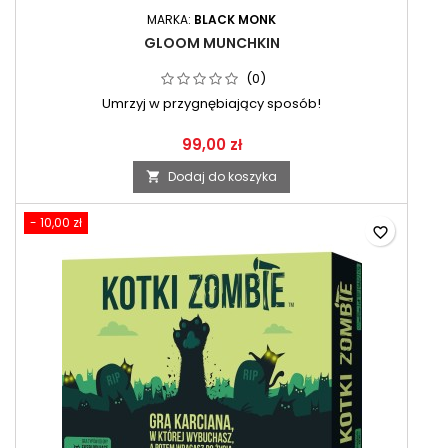
MARKA:
BLACK MONK
GLOOM MUNCHKIN
(0)
Umrzyj w przygnębiający sposób!
99,00 zł
Dodaj do koszyka

- 10,00 zł
favorite_border