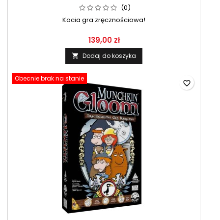
(0)
Kocia gra zręcznościowa!
139,00 zł
Dodaj do koszyka

Obecnie brak na stanie
favorite_border