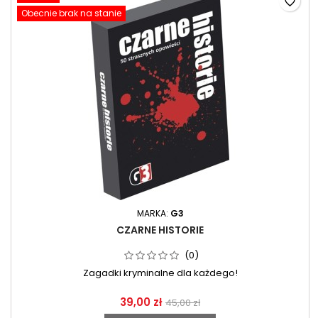
favorite_border
Obecnie brak na stanie
MARKA:
G3
CZARNE HISTORIE
(0)
Zagadki kryminalne dla każdego!
39,00 zł
45,00 zł