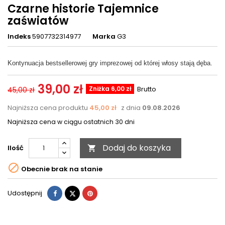
Czarne historie Tajemnice
zaświatów
Indeks
5907732314977
Marka
G3
Kontynuacja bestsellerowej gry imprezowej od której włosy stają dęba.
39,00 zł
Zniżka 6,00 zł
Brutto
45,00 zł
Najniższa cena produktu
45,00 zł
z dnia
09.08.2026
Najniższa cena w ciągu ostatnich 30 dni
Dodaj do koszyka
Ilość


Obecnie brak na stanie
Udostępnij
Tweetuj
Pinterest
Udostępnij