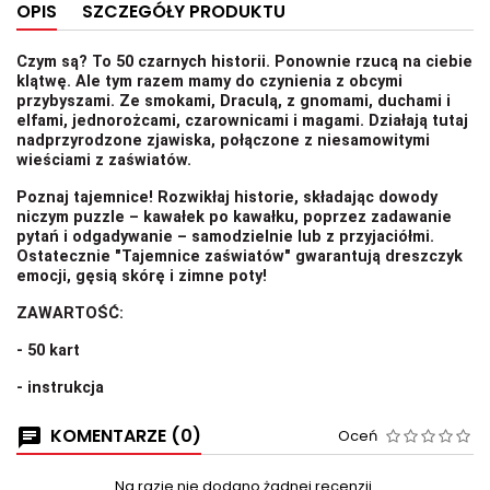
OPIS
SZCZEGÓŁY PRODUKTU
Czym są? To 50 czarnych historii. Ponownie rzucą na ciebie
klątwę. Ale tym razem mamy do czynienia z obcymi
przybyszami. Ze smokami, Draculą, z gnomami, duchami i
elfami, jednorożcami, czarownicami i magami. Działają tutaj
nadprzyrodzone zjawiska, połączone z niesamowitymi
wieściami z zaświatów.
Poznaj tajemnice! Rozwikłaj historie, składając dowody
niczym puzzle – kawałek po kawałku, poprzez zadawanie
pytań i odgadywanie – samodzielnie lub z przyjaciółmi.
Ostatecznie "Tajemnice zaświatów" gwarantują dreszczyk
emocji, gęsią skórę i zimne poty!
ZAWARTOŚĆ:
- 50 kart
- instrukcja
KOMENTARZE (0)
Oceń
Na razie nie dodano żadnej recenzji.