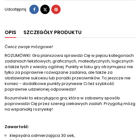
Udostępnij
Tweetuj
Pinterest
Udostępnij
OPIS
SZCZEGÓŁY PRODUKTU
Ćwicz zwoje mózgowe!
ROZUMÓWKI: Gra planszowa sprawdzi Cię w pięciu kategoriach
zadaniach tekstowych, graficznych, mateatycznych, logicznych
a także tych z wiedzy ogólnej. Punkty w toku gry otrzymujesz nie
tylko za poprawnie rozwiązane zadania, ale także za
obstawianie sukcesu lub porażki przeciwników. To jeszcze nie
koniec - dodatkowe punkty przyniesie Ci też szybkość
poprawnie udzielonej odpowiedzi!
Rozumówki to ekscytująca gra, która w zabawny sposób
poprowadzi Cię przez szereg ciekawych zadań. Przygotuj mózg
na wspaniałą rozrywkę!
Zawartość:
klepsydra odmierzająca 30 sek,