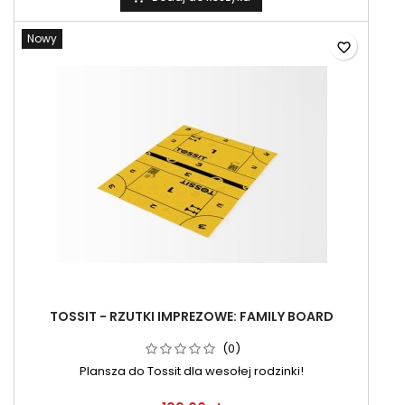
Nowy
favorite_border
TOSSIT - RZUTKI IMPREZOWE: FAMILY BOARD
(0)
Plansza do Tossit dla wesołej rodzinki!