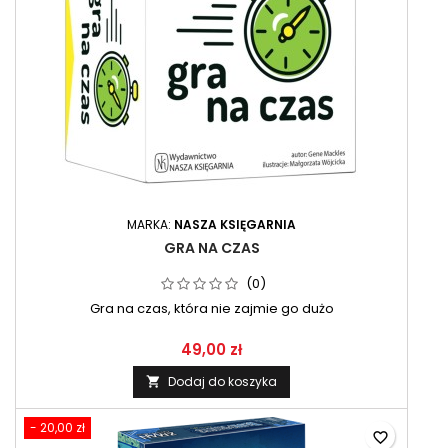
MARKA:
NASZA KSIĘGARNIA
GRA NA CZAS
(0)
Gra na czas, która nie zajmie go dużo
49,00 zł
Dodaj do koszyka

- 20,00 zł
favorite_border