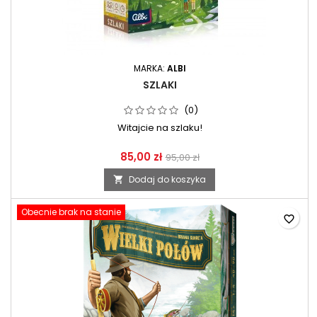
MARKA:
ALBI
SZLAKI
(0)
Witajcie na szlaku!
85,00 zł
95,00 zł
Dodaj do koszyka

Obecnie brak na stanie
favorite_border