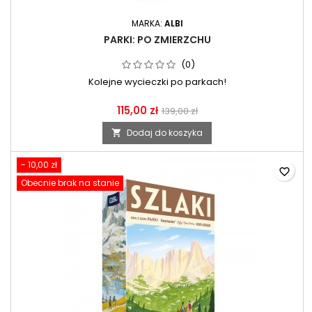
MARKA:
ALBI
PARKI: PO ZMIERZCHU
(0)
Kolejne wycieczki po parkach!
115,00 zł
139,00 zł
Dodaj do koszyka

- 10,00 zł
favorite_border
Obecnie brak na stanie