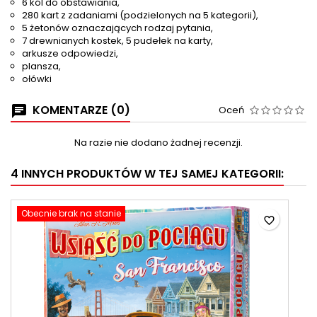
6 kól do obstawiania,
280 kart z zadaniami (podzielonych na 5 kategorii),
5 żetonów oznaczających rodzaj pytania,
7 drewnianych kostek, 5 pudełek na karty,
arkusze odpowiedzi,
plansza,
ołówki
KOMENTARZE (0)
Oceń
Na razie nie dodano żadnej recenzji.
4 INNYCH PRODUKTÓW W TEJ SAMEJ KATEGORII:
Obecnie brak na stanie
favorite_border