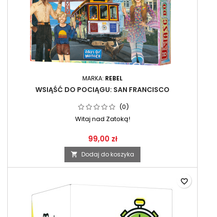
MARKA:
REBEL
WSIĄŚĆ DO POCIĄGU: SAN FRANCISCO
(0)
Witaj nad Zatoką!
99,00 zł
Dodaj do koszyka

favorite_border