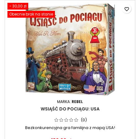
- 30,00 zł
favorite_border
Obecnie brak na stanie
MARKA:
REBEL
WSIĄŚĆ DO POCIĄGU: USA
(0)
Bezkonkurencyjna gra familijna z mapą USA!