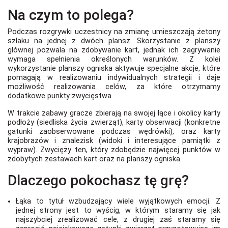
Na czym to polega?
Podczas rozgrywki uczestnicy na zmianę umieszczają żetony
szlaku na jednej z dwóch plansz. Skorzystanie z planszy
głównej pozwala na zdobywanie kart, jednak ich zagrywanie
wymaga spełnienia określonych warunków. Z kolei
wykorzystanie planszy ogniska aktywuje specjalne akcje, które
pomagają w realizowaniu indywidualnych strategii i daje
możliwość realizowania celów, za które otrzymamy
dodatkowe punkty zwycięstwa.
W trakcie zabawy gracze zbierają na swojej łące i okolicy karty
podłoży (siedliska życia zwierząt), karty obserwacji (konkretne
gatunki zaobserwowane podczas wędrówki), oraz karty
krajobrazów i znalezisk (widoki i interesujące pamiątki z
wypraw). Zwycięży ten, który zdobędzie najwięcej punktów w
zdobytych zestawach kart oraz na planszy ogniska.
Dlaczego pokochasz tę grę?
Łąka to tytuł wzbudzający wiele wyjątkowych emocji. Z
jednej strony jest to wyścig, w którym staramy się jak
najszybciej zrealizować cele, z drugiej zaś staramy się