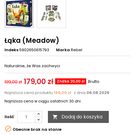
Łąka (Meadow)
Indeks
5902650615793
Marka
Rebel
Naturalnie, że Was zachwyci.
179,00 zł
Zniżka 20,00 zł
Brutto
199,00 zł
Najniższa cena produktu
199,00 zł
z dnia
06.08.2026
Najniższa cena w ciągu ostatnich 30 dni
Dodaj do koszyka
Ilość


Obecnie brak na stanie