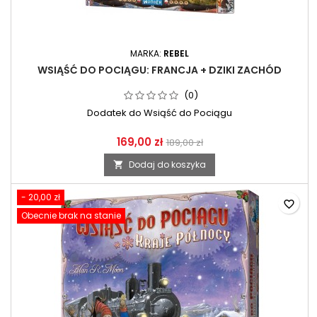
MARKA:
REBEL
WSIĄŚĆ DO POCIĄGU: FRANCJA + DZIKI ZACHÓD
(0)
Dodatek do Wsiąść do Pociągu
169,00 zł
189,00 zł
Dodaj do koszyka

- 20,00 zł
favorite_border
Obecnie brak na stanie