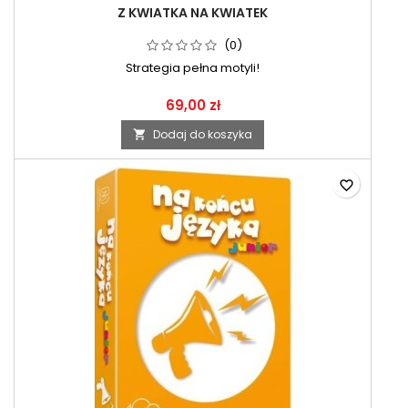
Z KWIATKA NA KWIATEK
(0)
Strategia pełna motyli!
69,00 zł
Dodaj do koszyka

favorite_border