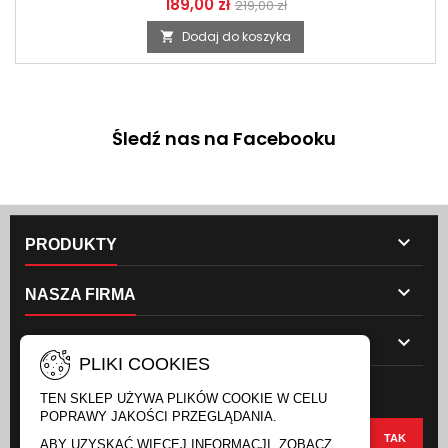
189,00 zł
219,00 zł
Dodaj do koszyka

Śledź nas na Facebooku

PRODUKTY

NASZA FIRMA

TWOJE KONTO
PLIKI COOKIES
NEWSLETTER
TEN SKLEP UŻYWA PLIKÓW COOKIE W CELU
POPRAWY JAKOŚCI PRZEGLĄDANIA.
ABY UZYSKAĆ WIĘCEJ INFORMACJI, ZOBACZ