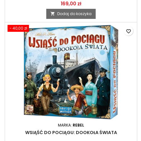
169,00 zł
Dodaj do koszyka

- 40,00 zł
favorite_border
MARKA:
REBEL
WSIĄŚĆ DO POCIĄGU: DOOKOŁA ŚWIATA