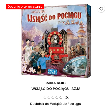
Obecnie brak na stanie
favorite_border
MARKA:
REBEL
WSIĄŚĆ DO POCIĄGU: AZJA
(0)
Dodatek do Wsiąść do Pociągu