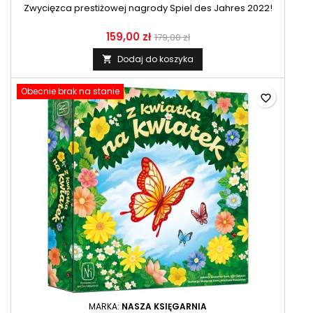
Zwycięzca prestiżowej nagrody Spiel des Jahres 2022!
159,00 zł
179,00 zł
Dodaj do koszyka

Obecnie brak na stanie
favorite_border
MARKA:
NASZA KSIĘGARNIA