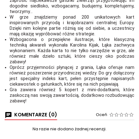
zaprosić najciekawsze gatunki zwierząt przygotowując im
dogodne siedlisko, wzbogacamy, budujemy, kompletujemy,
tworzymy...
W grze znajdziemy ponad 200 unikatowych kart
inspirowanych przyrodą i krajobrazami centralnej Europy.
Dzięki nim kolejne partie różnią się od siebie, a uczestnicy
mają okazję wypróbować różne strategie.
Wzbogacona o przepiękne ilustracje, które klasyczną
techniką akwareli wykonała Karolina Kijak, Łąka zachwyca
wykonaniem. Każda karta to nie tylko narzędzie w grze, ale
również małe dzieło sztuki, które cieszy oko podczas
zabawy!
Oprócz przyjemności płynącej z grania, Łąka oferuje nam
również poszerzenie przyrodniczej wiedzy. Do gry dołączony
jest specjalny indeks kart, pełen przystępnie napisanych
ciekawostek o gatunkach, które się na nich pojawiają.
Gra zawiera również 5 kopert z mini-dodatkami, które
zaskoczą nas swoją zawartością, dodatkowo rozbudowując
zabawę!
KOMENTARZE (0)
Oceń
Na razie nie dodano żadnej recenzji.