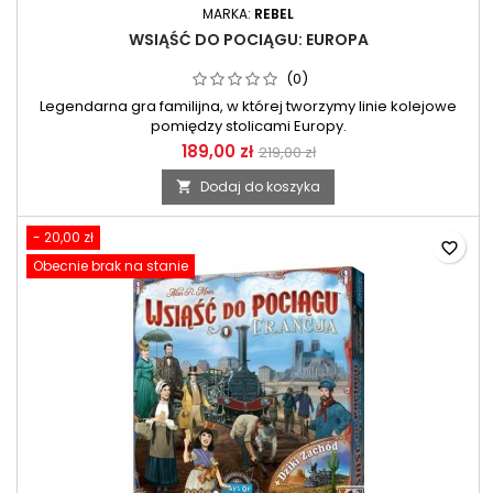
MARKA:
REBEL
WSIĄŚĆ DO POCIĄGU: EUROPA
(0)
Legendarna gra familijna, w której tworzymy linie kolejowe
pomiędzy stolicami Europy.
189,00 zł
219,00 zł
Dodaj do koszyka

- 20,00 zł
favorite_border
Obecnie brak na stanie