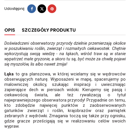
Udostępnij
Tweetuj
Pinterest
Udostępnij
OPIS
SZCZEGÓŁY PRODUKTU
Doświadczeni obserwatorzy przyrody dzielnie przemierzają okolice
w poszukiwaniu roślin, zwierząt i rozmaitych ciekawostek. Chętnie
wykorzystują swoją wiedzę - na łąkach, wśród traw są w stanie
wypatrzeć małe gryzonie, a skoro tu są, być może za chwilę pojawi
się myszołów, lis albo nawet żmija!
Łąka
to gra planszowa, w której wcielamy się w wędrowców
obserwujących naturę. Wyposażeni w mapę, spacerujemy po
malowniczej okolicy, szukając inspiracji i uwieczniając
zapierające dech w piersiach widoki. Kierujemy się pasją i
ciekawością świata, ale też rywalizacją o tytuł
najwprawniejszego obserwatora przyrody! Przypadnie on temu,
kto zdobędzie najwięcej punktów z zaobserwowanych
gatunków zwierząt i roślin, krajobrazów oraz pamiątek
zebranych z wędrówki. Zmagania toczą się także przy ognisku,
gdzie gracze prześcigają się w realizowaniu celów swoich
wypraw.