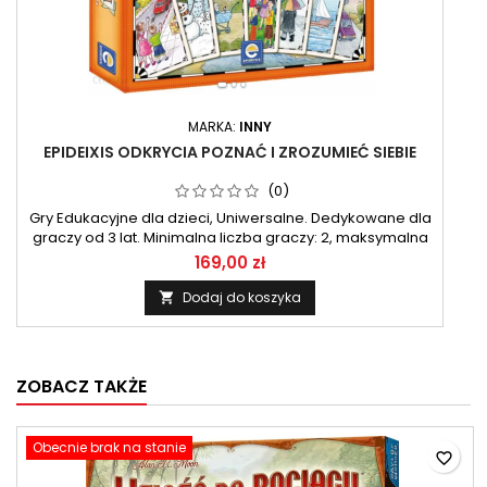
MARKA:
INNY
EPIDEIXIS ODKRYCIA POZNAĆ I ZROZUMIEĆ SIEBIE
(0)
Gry Edukacyjne dla dzieci, Uniwersalne. Dedykowane dla
graczy od 3 lat. Minimalna liczba graczy: 2, maksymalna
liczba graczy: 4. Szacowany czas zabawy: Do 2 godzin
169,00 zł
Dodaj do koszyka

ZOBACZ TAKŻE
Obecnie brak na stanie
favorite_border