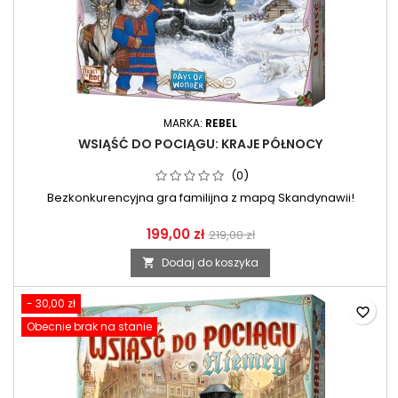
MARKA:
REBEL
WSIĄŚĆ DO POCIĄGU: KRAJE PÓŁNOCY
(0)
Bezkonkurencyjna gra familijna z mapą Skandynawii!
199,00 zł
219,00 zł
Dodaj do koszyka

- 30,00 zł
favorite_border
Obecnie brak na stanie