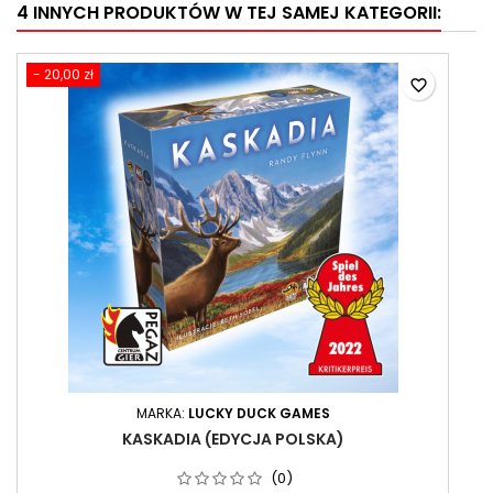
4 INNYCH PRODUKTÓW W TEJ SAMEJ KATEGORII:
- 20,00 zł
favorite_border
MARKA:
LUCKY DUCK GAMES
KASKADIA (EDYCJA POLSKA)
(0)