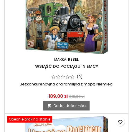
MARKA:
REBEL
WSIĄŚĆ DO POCIĄGU: NIEMCY
(0)
Bezkonkurencyjna gra familijna z mapą Niemiec!
189,00 zł
219,00 zł
Dodaj do koszyka

Obecnie brak na stanie
favorite_border