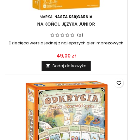
MARKA:
NASZA KSIĘGARNIA
NA KOŃCU JĘZYKA JUNIOR
(0)
Dziecięca wersja jednej z najlepszych gier imprezowych
49,00 zł
Dodaj do koszyka

favorite_border