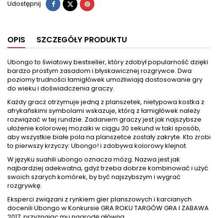
Udostępnij
Tweetuj
Pinterest
Udostępnij
OPIS
SZCZEGÓŁY PRODUKTU
Ubongo to światowy bestseller, który zdobył popularność dzięki
bardzo prostym zasadom i błyskawicznej rozgrywce. Dwa
poziomy trudności łamigłówek umożliwiają dostosowanie gry
do wieku i doświadczenia graczy.
Każdy gracz otrzymuje jedną z planszetek, nietypowa kostka z
afrykańskimi symbolami wskazuje, którą z łamigłówek należy
rozwiązać w tej rundzie. Zadaniem graczy jest jak najszybsze
ułożenie kolorowej mozaiki w ciągu 30 sekund w taki sposób,
aby wszystkie białe pola na planszetce zostały zakryte. Kto zrobi
to pierwszy krzyczy: Ubongo! i zdobywa kolorowy klejnot.
W języku suahili ubongo oznacza mózg. Nazwa jest jak
najbardziej adekwatna, gdyż trzeba dobrze kombinować i użyć
swoich szarych komórek, by być najszybszym i wygrać
rozgrywkę.
Eksperci związani z rynkiem gier planszowych i karcianych
docenili Ubongo w Konkursie GRA ROKU TARGÓW GRA I ZABAWA
2017, przyznając mu nagrodę główną.