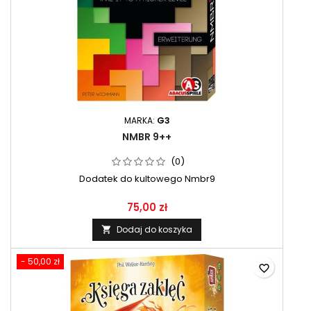
MARKA:
G3
NMBR 9++
(0)
Dodatek do kultowego Nmbr9
75,00 zł
Dodaj do koszyka

- 50,00 zł
favorite_border