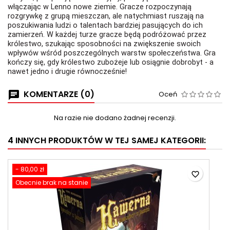
włączając w Lenno nowe ziemie. Gracze rozpoczynają
rozgrywkę z grupą mieszczan, ale natychmiast ruszają na
poszukiwania ludzi o talentach bardziej pasujących do ich
zamierzeń. W każdej turze gracze będą podróżować przez
królestwo, szukając sposobności na zwiększenie swoich
wpływów wśród poszczególnych warstw społeczeństwa. Gra
kończy się, gdy królestwo zubożeje lub osiągnie dobrobyt - a
nawet jedno i drugie równocześnie!
KOMENTARZE (0)
Oceń
Na razie nie dodano żadnej recenzji.
4 INNYCH PRODUKTÓW W TEJ SAMEJ KATEGORII:
- 80,00 zł
favorite_border
Obecnie brak na stanie