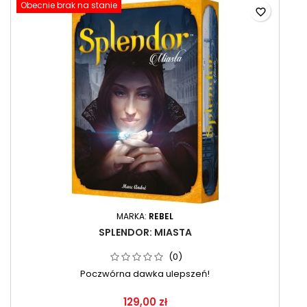
Obecnie brak na stanie
favorite_border
MARKA:
REBEL
SPLENDOR: MIASTA
(0)
Poczwórna dawka ulepszeń!
129,00 zł