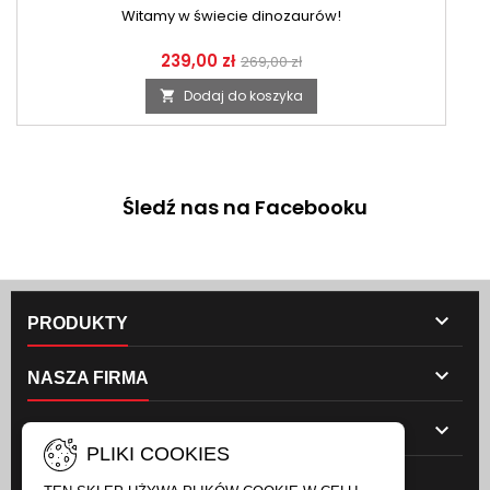
Witamy w świecie dinozaurów!
239,00 zł
269,00 zł
Dodaj do koszyka

Śledź nas na Facebooku

PRODUKTY

NASZA FIRMA

TWOJE KONTO
PLIKI COOKIES
NEWSLETTER