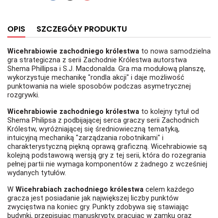
OPIS
SZCZEGÓŁY PRODUKTU
Wicehrabiowie zachodniego królestwa
to nowa samodzielna
gra strategiczna z serii Zachodnie Królestwa autorstwa
Shema Phillipsa i S.J. Macdonalda. Gra ma modułową planszę,
wykorzystuje mechanikę "rondla akcji" i daje możliwość
punktowania na wiele sposobów podczas asymetrycznej
rozgrywki.
Wicehrabiowie zachodniego królestwa
to kolejny tytuł od
Shema Philipsa z podbijającej serca graczy serii Zachodnich
Królestw, wyróżniającej się średniowieczną tematyką,
intuicyjną mechaniką "zarządzania robotnikami" i
charakterystyczną piękną oprawą graficzną. Wicehrabiowie są
kolejną podstawową wersją gry z tej serii, która do rozegrania
pełnej partii nie wymaga komponentów z żadnego z wcześniej
wydanych tytułów.
W
Wicehrabiach zachodniego królestwa
celem każdego
gracza jest posiadanie jak największej liczby punktów
zwycięstwa na koniec gry. Punkty zdobywa się stawiając
budynki, przepisując manuskrypty, pracując w zamku oraz