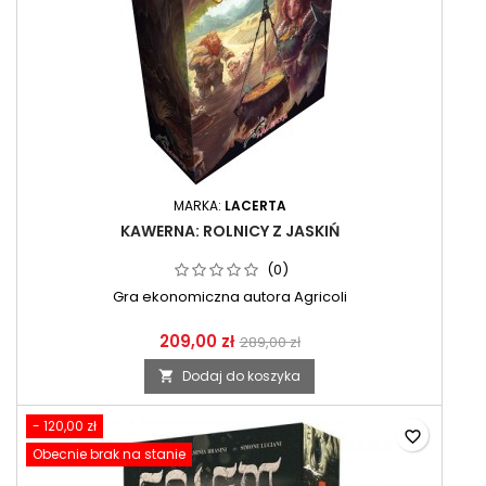
MARKA:
LACERTA
KAWERNA: ROLNICY Z JASKIŃ
(0)
Gra ekonomiczna autora Agricoli
209,00 zł
289,00 zł
Dodaj do koszyka

- 120,00 zł
favorite_border
Obecnie brak na stanie