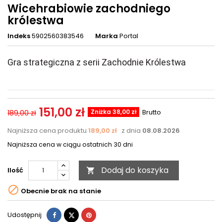
Wicehrabiowie zachodniego
królestwa
Indeks
5902560383546
Marka
Portal
Gra strategiczna z serii Zachodnie Królestwa
151,00 zł
Zniżka 38,00 zł
Brutto
189,00 zł
Najniższa cena produktu
189,00 zł
z dnia
08.08.2026
Najniższa cena w ciągu ostatnich 30 dni
Dodaj do koszyka
Ilość


Obecnie brak na stanie
Udostępnij
Tweetuj
Pinterest
Udostępnij