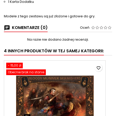
1 Karta Dodatku
Modele z tego zestawu są już złożone i gotowe do gry.
KOMENTARZE (0)
Oceń
Na razie nie dodano żadnej recenzji.
4 INNYCH PRODUKTÓW W TEJ SAMEJ KATEGORII:
- 15,00 zł
favorite_border
Obecnie brak na stanie