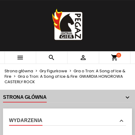
×
×
×
MOJE LISTY ŻYCZEŃ
UTWÓRZ LISTĘ ŻYCZEŃ
ZALOGUJ SIĘ
add_circle_outline
Utwórz nową listę
MUSISZ BYĆ ZALOGOWANY BY ZAPISAĆ PRODUKTY
NAZWA LISTY ŻYCZEŃ
NA SWOJEJ LIŚCIE ŻYCZEŃ.
Anuluj
Zaloguj się
0



Anuluj
Utwórz listę życzeń
Strona główna
Gry Figurkowe
Gra o Tron: A Song of Ice &
Fire
Gra o Tron: A Song of Ice & Fire: GWARDIA HONOROWA
CASTERLY ROCK
STRONA GŁÓWNA
WYDARZENIA