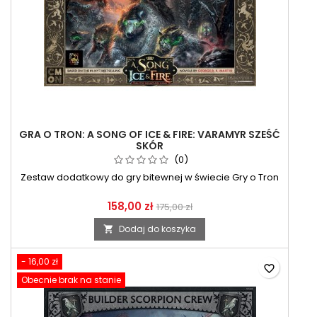
GRA O TRON: A SONG OF ICE & FIRE: VARAMYR SZEŚĆ
SKÓR
(0)
Zestaw dodatkowy do gry bitewnej w świecie Gry o Tron
158,00 zł
175,00 zł
Dodaj do koszyka

- 16,00 zł
favorite_border
Obecnie brak na stanie