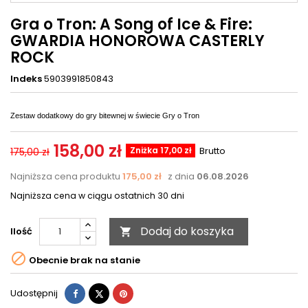
Gra o Tron: A Song of Ice & Fire:
GWARDIA HONOROWA CASTERLY
ROCK
Indeks
5903991850843
Zestaw dodatkowy do gry bitewnej w świecie Gry o Tron
158,00 zł
Zniżka 17,00 zł
Brutto
175,00 zł
Najniższa cena produktu
175,00 zł
z dnia
06.08.2026
Najniższa cena w ciągu ostatnich 30 dni
Dodaj do koszyka
Ilość


Obecnie brak na stanie
Udostępnij
Tweetuj
Pinterest
Udostępnij