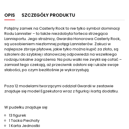
OPIS
SZCZEGÓŁY PRODUKTU
Potężny zamek na Casterly Rock to nie tylko symbol dominacji
Rodu Lannister – to także niezdobyta forteca strzegąca
Lannisportu. Jego strażnicy, Gwardia Honorowa Casterly Rock,
są uosobieniem niezłomnej potęgi Lannisterów. Zakuci w
najlepsze zbroje płytowe, jakie tylko można kupić za złoto, są
szkoleni do szybkiej i stanowczej odpowiedzi na wszelkiego
rodzaju lokalne zagrożenia. Na polu walki nie zwykli się cofać –
zamiast tego czekają, aż przeciwnik odsłoni się i ukaże swoje
słabości, po czym bezlitośnie je wykorzystują.
Poza 12 modelami tworzącymi oddział Gwardii w zestawie
znajduje się model Egzekutora wraz z figurką i kartą dodatku.
W pudełku znajduje się:
13 figurek
1 Tacka Piechoty
1 Karta Jednostki