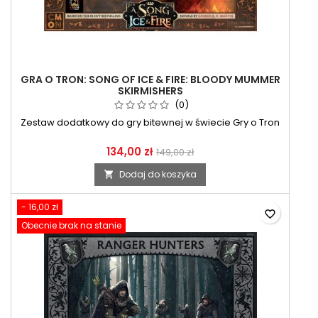
GRA O TRON: SONG OF ICE & FIRE: BLOODY MUMMER
SKIRMISHERS
(0)
Zestaw dodatkowy do gry bitewnej w świecie Gry o Tron
134,00 zł
149,00 zł
Dodaj do koszyka

- 16,00 zł
favorite_border
Obecnie brak na stanie