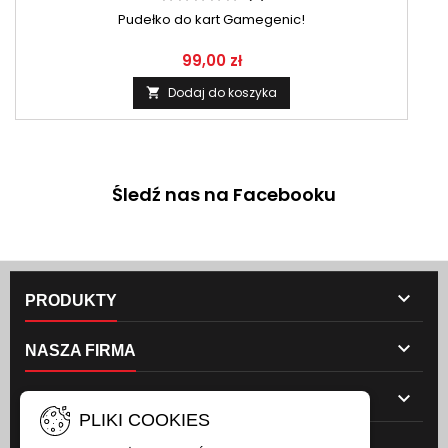
Pudełko do kart Gamegenic!
99,00 zł
Dodaj do koszyka

Śledź nas na Facebooku

PRODUKTY

NASZA FIRMA

TWOJE KONTO
PLIKI COOKIES