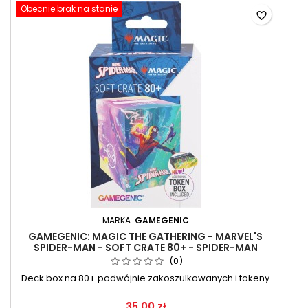
Obecnie brak na stanie
favorite_border
MARKA:
GAMEGENIC
GAMEGENIC: MAGIC THE GATHERING - MARVEL'S
SPIDER-MAN - SOFT CRATE 80+ - SPIDER-MAN
(0)
Deck box na 80+ podwójnie zakoszulkowanych i tokeny
35,00 zł