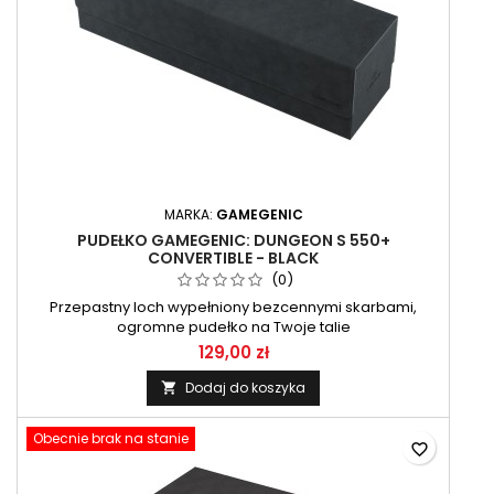
MARKA:
GAMEGENIC
PUDEŁKO GAMEGENIC: DUNGEON S 550+
CONVERTIBLE - BLACK
(0)
Przepastny loch wypełniony bezcennymi skarbami,
ogromne pudełko na Twoje talie
129,00 zł
Dodaj do koszyka

Obecnie brak na stanie
favorite_border