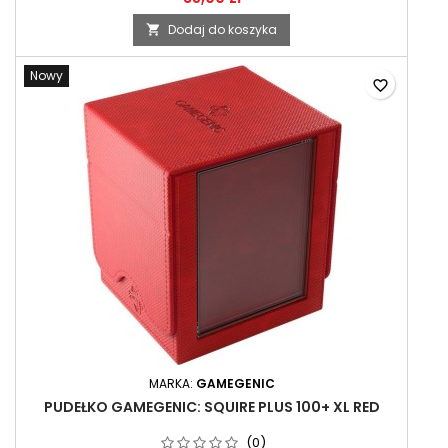
Dodaj do koszyka

Nowy
favorite_border
MARKA:
GAMEGENIC
PUDEŁKO GAMEGENIC: SQUIRE PLUS 100+ XL RED
(0)