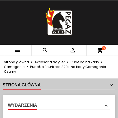
×
×
×
MOJE LISTY ŻYCZEŃ
UTWÓRZ LISTĘ ŻYCZEŃ
ZALOGUJ SIĘ
add_circle_outline
Utwórz nową listę
MUSISZ BYĆ ZALOGOWANY BY ZAPISAĆ PRODUKTY
NAZWA LISTY ŻYCZEŃ
NA SWOJEJ LIŚCIE ŻYCZEŃ.
Anuluj
Zaloguj się
0



Anuluj
Utwórz listę życzeń
Strona główna
Akcesoria do gier
Pudełka na karty
Gamegenic
Pudełko Fourtress 320+ na karty Gamegenic
Czarny
STRONA GŁÓWNA
WYDARZENIA