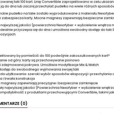
owanej talii 100 kart. Linię Convertible zaprojektowano w celu ukaza
 ją do dna lub zacznij przechylać pudełko na wiele różnych sposobó
nckie pudełko na talie zostało wyprodukowane z materiału Nexofyber
 zabezpiecza karty. Mocne magnesy zapewniają bezpieczne zamkn
 najwyższej jakości (powierzchnia Nexofyber + wyścielenie wnętrza m
dealnie przyczepia się do dna i umożliwia swobodny dostęp do talii
pozycjach.
ektowany by pomieścić do 100 podwójnie zakoszulkowanych kart*
nie od góry: karty są przechowywane pionowo
i zdejmowana pokrywa. Umożliwia modyfikacje Mix & Match
dostęp do swobodnego wyjmowania swojej talii
a użytkowania: szeroki wybór sposobów ekspozycji i przechylania
a i trwała konstrukcja
magnesy zapewniają precyzyjne i bezpieczne zamknięcie
ały najwyższej jakości (Powierzchnia Nexofyber + wyścielenie wnętrza
ompatybilność z produktami przechowującymi Convertible, takimi ja
ENTARZE (0)