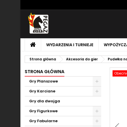
M
U
Z
add_circle_outline
Mu
Na
STRONA
WYDARZENIA I TURNIEJE
WYPOŻYCZA
GŁÓWNA
Strona główna
Akcesoria do gier
Pudełka n
STRONA GŁÓWNA
Obecnie
Gry Planszowe
Toggle
Gry Karciane
Toggle
Gry dla dwojga
Gry Figurkowe
Toggle
Gry Fabularne