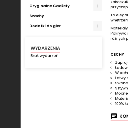
zakoszulk
Toggle
Oryginalne Gadżety
przyczep
Toggle
To elega
Szachy
wnętrzem
Dodatki do gier
Materiały
Pokrywa i
Toggle
różnych 
WYDARZENIA
CECHY
Brak wydarzeń
Zaproj
Ładowa
W pełn
Łatwy 
Swobod
Sztywn
Mocne 
Materi
100% k
KOM