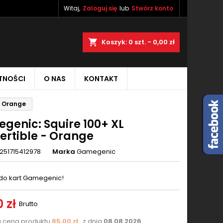
Witaj,
Zaloguj się
lub
Stwórz konto
×
×
×
aj
Koszyk
0
szt. -
0,00 zł
TNOŚCI
O NAS
KONTAKT
ę
- Orange
ń
genic: Squire 100+ XL
ertible - Orange
251715412978
Marka
Gamegenic
do kart Gamegenic!
 zł
Brutto
a cena produktu
85,00 zł
z dnia
08.08.2026