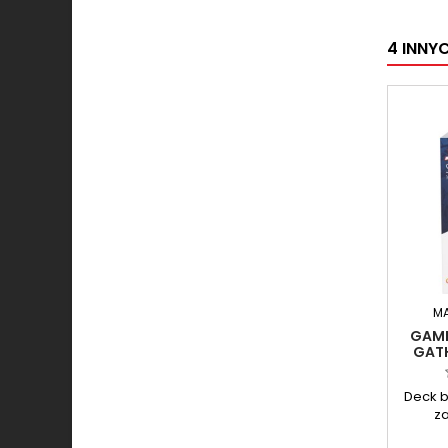
4 INNY
M
GAME
GATH
SPIDE
Deck b
z