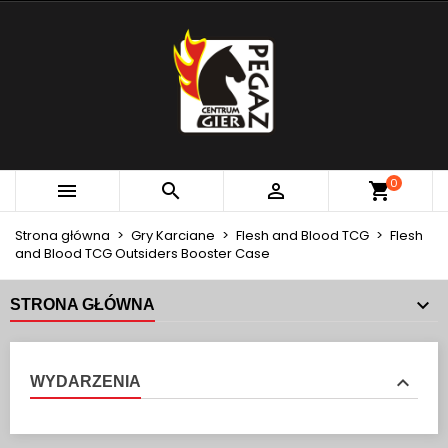
×
×
×
MOJE LISTY ŻYCZEŃ
UTWÓRZ LISTĘ ŻYCZEŃ
ZALOGUJ SIĘ
add_circle_outline
Utwórz nową listę
MUSISZ BYĆ ZALOGOWANY BY ZAPISAĆ PRODUKTY
NAZWA LISTY ŻYCZEŃ
NA SWOJEJ LIŚCIE ŻYCZEŃ.
Anuluj
Zaloguj się
0



Anuluj
Utwórz listę życzeń
Strona główna
Gry Karciane
Flesh and Blood TCG
Flesh
and Blood TCG Outsiders Booster Case
STRONA GŁÓWNA
WYDARZENIA