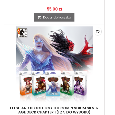
55,00 zł
Dodaj do koszyka

favorite_border
FLESH AND BLOOD TCG THE COMPENDIUM SILVER
AGE DECK CHAPTER 1 (1 Z 5 DO WYBORU)