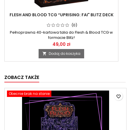
FLESH AND BLOOD TCG “UPRISING: FAI" BLITZ DECK
(0)
Pełnoprawna 40-kartowa talia do Flesh & Blood TCG w
formacie Blitz!
49,00 zł
Dodaj do koszyka

ZOBACZ TAKŻE
Obecnie brak na stanie
favorite_border