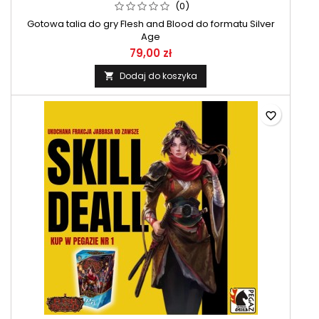
(0)
Gotowa talia do gry Flesh and Blood do formatu Silver
Age
79,00 zł
Dodaj do koszyka

favorite_border