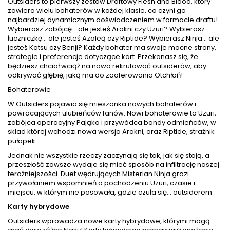
Outsiders to pierwszy zestaw Draftowy Flesh and Blood, który
zawiera wielu bohaterów w każdej klasie, co czyni go
najbardziej dynamicznym doświadczeniem w formacie draftu!
Wybierasz zabójcę... ale jesteś Arakni czy Uzuri? Wybierasz
łuczniczkę... ale jesteś Azaleą czy Riptide? Wybierasz Ninja... ale
jesteś Katsu czy Benji? Każdy bohater ma swoje mocne strony,
strategie i preferencje dotyczące kart. Przekonasz się, że
będziesz chciał wciąż na nowo rekrutować outsiderów, aby
odkrywać głębię, jaką ma do zaoferowania Otchłań!
Bohaterowie
W Outsiders pojawia się mieszanka nowych bohaterów i
powracających ulubieńców fanów. Nowi bohaterowie to Uzuri,
zabójca operacyjny Pająka i przywódca bandy odmieńców, w
skład której wchodzi nowa wersja Arakni, oraz Riptide, strażnik
pułapek.
Jednak nie wszystkie rzeczy zaczynają się tak, jak się stają, a
przeszłość zawsze wydaje się mieć sposób na infiltrację naszej
teraźniejszości. Duet wędrujących Misterian Ninja grozi
przywołaniem wspomnień o pochodzeniu Uzuri, czasie i
miejscu, w którym nie pasowała, gdzie czuła się... outsiderem.
Karty hybrydowe
Outsiders wprowadza nowe karty hybrydowe, którymi mogą