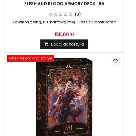
FLESH AND BLOOD ARMORY DECK: IRA
(0)
Zawiera pełną, 60-kartową talię Classic Constructed
155,00 zł
Dodaj do koszyka

Obecnie brak na stanie
favorite_border