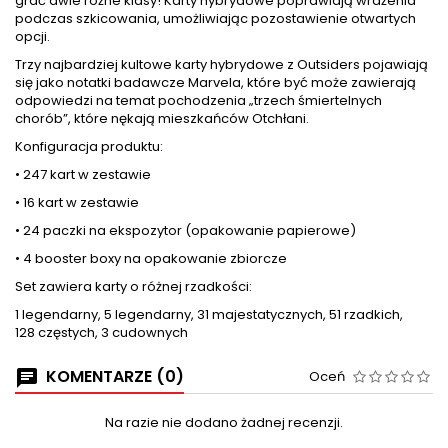
grać dwie różne klasy! Karty hybrydowe poprawiają wrażenia
podczas szkicowania, umożliwiając pozostawienie otwartych
opcji.
Trzy najbardziej kultowe karty hybrydowe z Outsiders pojawiają
się jako notatki badawcze Marvela, które być może zawierają
odpowiedzi na temat pochodzenia „trzech śmiertelnych
chorób”, które nękają mieszkańców Otchłani.
Konfiguracja produktu:
• 247 kart w zestawie
• 16 kart w zestawie
• 24 paczki na ekspozytor (opakowanie papierowe)
• 4 booster boxy na opakowanie zbiorcze
Set zawiera karty o różnej rzadkości:
1 legendarny, 5 legendarny, 31 majestatycznych, 51 rzadkich,
128 częstych, 3 cudownych
KOMENTARZE (0)
Oceń
Na razie nie dodano żadnej recenzji.