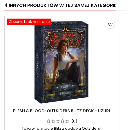
4 INNYCH PRODUKTÓW W TEJ SAMEJ KATEGORII:
Obecnie brak na stanie
favorite_border
FLESH & BLOOD: OUTSIDERS BLITZ DECK - UZURI
(0)
Talia w formacie Blitz z dodatku Outsiders!