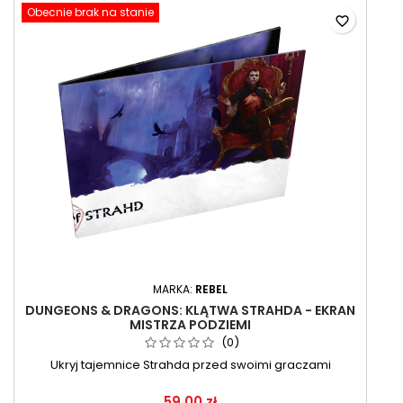
Obecnie brak na stanie
favorite_border
MARKA:
REBEL
DUNGEONS & DRAGONS: KLĄTWA STRAHDA - EKRAN
MISTRZA PODZIEMI
(0)
Ukryj tajemnice Strahda przed swoimi graczami
59,00 zł