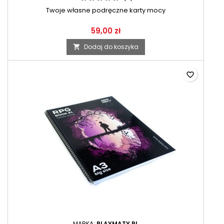
Twoje własne podręczne karty mocy
59,00 zł
Dodaj do koszyka

favorite_border
MARKA:
PLAYMATY.PL