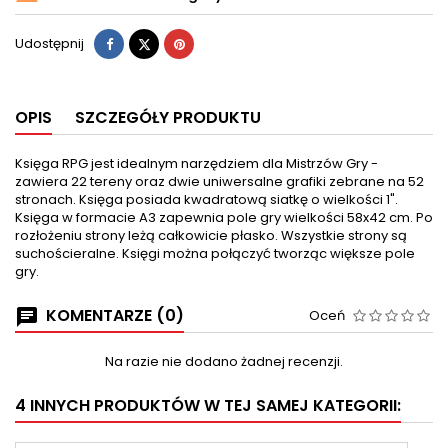
Udostępnij
Tweetuj
Pinterest
Udostępnij
OPIS
SZCZEGÓŁY PRODUKTU
Księga RPG jest idealnym narzędziem dla Mistrzów Gry -
zawiera 22 tereny oraz dwie uniwersalne grafiki zebrane na 52
stronach. Księga posiada kwadratową siatkę o wielkości 1".
Księga w formacie A3 zapewnia pole gry wielkości 58x42 cm. Po
rozłożeniu strony leżą całkowicie płasko. Wszystkie strony są
suchościeralne. Księgi można połączyć tworząc większe pole
gry.
KOMENTARZE (0)
Oceń
Na razie nie dodano żadnej recenzji.
4 INNYCH PRODUKTÓW W TEJ SAMEJ KATEGORII: