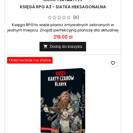
KSIĘGA RPG A3 - SIATKA HEKSAGONALNA
(0)
Księga RPG to wiele plansz zmywalnych zebranych w
jednym miejscu. Znajdź perfekcyjną planszę dla aktualnej
sceny Twojej drużyny i dajcie się ponieść wyobraźni.
219,00 zł
Dodaj do koszyka

Obecnie brak na stanie
favorite_border