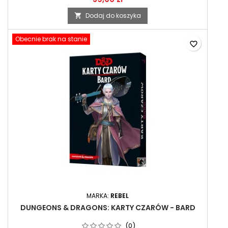
Dodaj do koszyka

Obecnie brak na stanie
favorite_border
MARKA:
REBEL
DUNGEONS & DRAGONS: KARTY CZARÓW - BARD
(0)