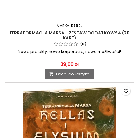
MARKA:
REBEL
TERRAFORMACJA MARSA - ZESTAW DODATKOWY 4 (20
KART)
(0)
Nowe projekty, nowe korporacje, nowe możliwości!
39,00 zł
Dodaj do koszyka

favorite_border