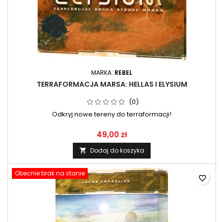
MARKA:
REBEL
TERRAFORMACJA MARSA: HELLAS I ELYSIUM
(0)
Odkryj nowe tereny do terraformacji!
49,00 zł
Dodaj do koszyka

Obecnie brak na stanie
favorite_border