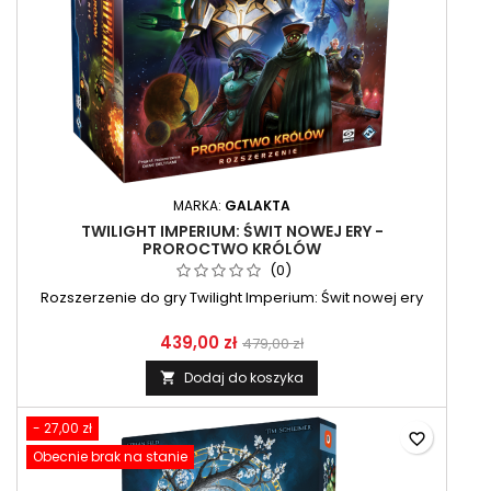
MARKA:
GALAKTA
TWILIGHT IMPERIUM: ŚWIT NOWEJ ERY -
PROROCTWO KRÓLÓW
(0)
Rozszerzenie do gry Twilight Imperium: Świt nowej ery
439,00 zł
479,00 zł
Dodaj do koszyka

- 27,00 zł
favorite_border
Obecnie brak na stanie