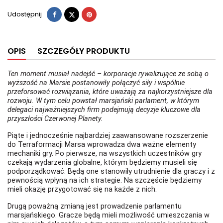
Udostępnij
Tweetuj
Pinterest
Udostępnij
OPIS
SZCZEGÓŁY PRODUKTU
Ten moment musiał nadejść – korporacje rywalizujące ze sobą o
wyższość na Marsie postanowiły połączyć siły i wspólnie
przeforsować rozwiązania, które uważają za najkorzystniejsze dla
rozwoju. W tym celu powstał marsjański parlament, w którym
delegaci najważniejszych firm podejmują decyzje kluczowe dla
przyszłości Czerwonej Planety.
Piąte i jednocześnie najbardziej zaawansowane rozszerzenie
do Terraformacji Marsa wprowadza dwa ważne elementy
mechaniki gry. Po pierwsze, na wszystkich uczestników gry
czekają wydarzenia globalne, którym będziemy musieli się
podporządkować. Będą one stanowiły utrudnienie dla graczy i z
pewnością wpłyną na ich strategie. Na szczęście będziemy
mieli okazję przygotować się na każde z nich.
Drugą poważną zmianą jest prowadzenie parlamentu
marsjańskiego. Gracze będą mieli możliwość umieszczania w