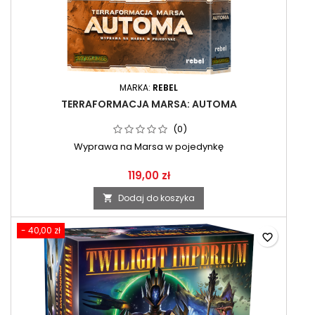
MARKA:
REBEL
TERRAFORMACJA MARSA: AUTOMA
(0)
Wyprawa na Marsa w pojedynkę
119,00 zł
Dodaj do koszyka

- 40,00 zł
favorite_border