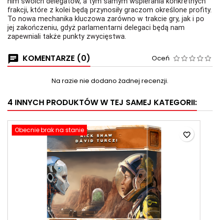
nim swoich delegatów, a tym samym wspierania konkretnych
frakcji, które z kolei będą przynosiły graczom określone profity.
To nowa mechanika kluczowa zarówno w trakcie gry, jak i po
jej zakończeniu, gdyż parlamentarni delegaci będą nam
zapewniali także punkty zwycięstwa.
KOMENTARZE (0)
Oceń
Na razie nie dodano żadnej recenzji.
4 INNYCH PRODUKTÓW W TEJ SAMEJ KATEGORII:
Obecnie brak na stanie
favorite_border