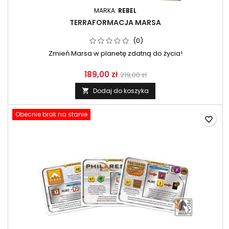
MARKA:
REBEL
TERRAFORMACJA MARSA
(0)
Zmień Marsa w planetę zdatną do życia!
189,00 zł
219,00 zł
Dodaj do koszyka

Obecnie brak na stanie
favorite_border