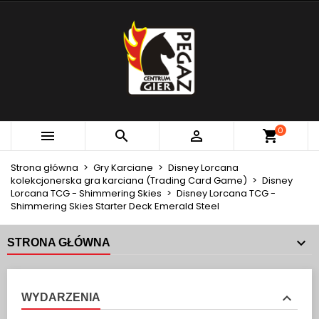
×
×
×
MOJE LISTY ŻYCZEŃ
UTWÓRZ LISTĘ ŻYCZEŃ
ZALOGUJ SIĘ
add_circle_outline
Utwórz nową listę
MUSISZ BYĆ ZALOGOWANY BY ZAPISAĆ PRODUKTY
NAZWA LISTY ŻYCZEŃ
NA SWOJEJ LIŚCIE ŻYCZEŃ.
Anuluj
Zaloguj się
0



Anuluj
Utwórz listę życzeń
Strona główna
Gry Karciane
Disney Lorcana
kolekcjonerska gra karciana (Trading Card Game)
Disney
Lorcana TCG - Shimmering Skies
Disney Lorcana TCG -
Shimmering Skies Starter Deck Emerald Steel
STRONA GŁÓWNA
WYDARZENIA