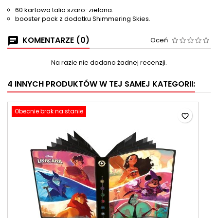
60 kartowa talia szaro-zielona.
booster pack z dodatku Shimmering Skies.
KOMENTARZE (0)
Oceń
Na razie nie dodano żadnej recenzji.
4 INNYCH PRODUKTÓW W TEJ SAMEJ KATEGORII:
Obecnie brak na stanie
favorite_border