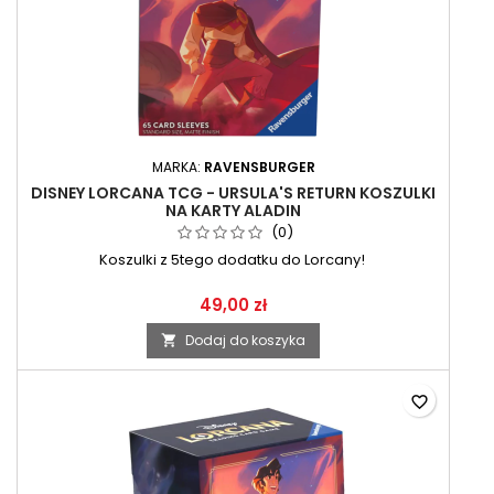
MARKA:
RAVENSBURGER
DISNEY LORCANA TCG - URSULA'S RETURN KOSZULKI
NA KARTY ALADIN
(0)
Koszulki z 5tego dodatku do Lorcany!
49,00 zł
Dodaj do koszyka

favorite_border