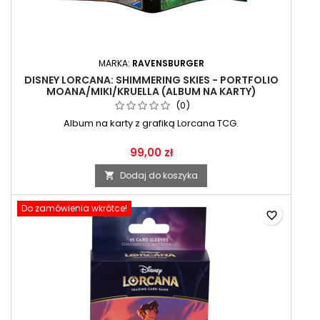
MARKA:
RAVENSBURGER
DISNEY LORCANA: SHIMMERING SKIES - PORTFOLIO
MOANA/MIKI/KRUELLA (ALBUM NA KARTY)
(0)
Album na karty z grafiką Lorcana TCG.
99,00 zł
Dodaj do koszyka

Do zamówienia wkrótce!
favorite_border