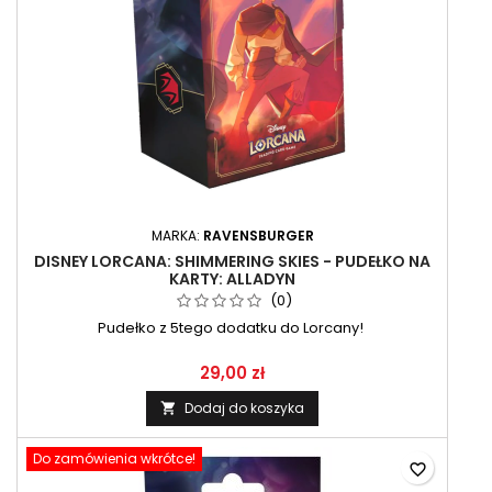
MARKA:
RAVENSBURGER
DISNEY LORCANA: SHIMMERING SKIES - PUDEŁKO NA
KARTY: ALLADYN
(0)
Pudełko z 5tego dodatku do Lorcany!
29,00 zł
Dodaj do koszyka

Do zamówienia wkrótce!
favorite_border