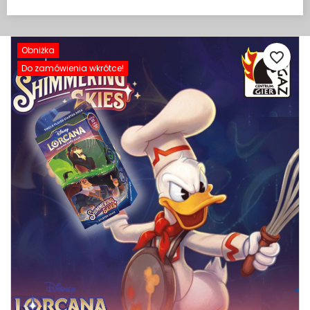
Obniżka
favorite_border
Do zamówienia wkrótce!