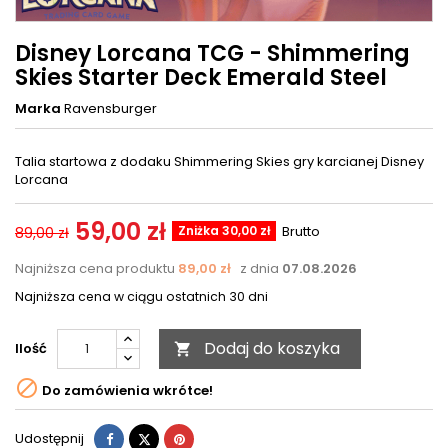
Disney Lorcana TCG - Shimmering
Skies Starter Deck Emerald Steel
Marka
Ravensburger
Talia startowa z dodaku Shimmering Skies gry karcianej Disney
Lorcana
59,00 zł
Zniżka 30,00 zł
Brutto
89,00 zł
Najniższa cena produktu
89,00 zł
z dnia
07.08.2026
Najniższa cena w ciągu ostatnich 30 dni
Dodaj do koszyka
Ilość


Do zamówienia wkrótce!
Udostępnij
Tweetuj
Pinterest
Udostępnij