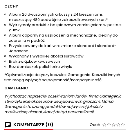
CECHY
Album 20 dwustronnych arkuszy z 24 kieszeniami,
mieszczący 480 podwójnie zakoszulkowanych kart*
Wytrzymały produkt z bezpiecznym zamknięciem w postaci
gumki
Album odporny na uszkodzenia mechaniczne, idealny do
zabrania w podróż
Przystosowany do kart w rozmiarze standard i standard-
Japanese
Wykonany z wysokiej jakości surowców
Brak związków kwasowych
Bez domieszek polichlorku winylu
*Optymalizacja dotyczy koszulek Gamegenic. Koszulki innych
firm mogą wpłynąć na pojemność/kompatybilność
GAMEGENIC
Wychodząc naprzeciw oczekiwaniom fanów, firma Gamegenic
stworzyła linię akcesoriów dedykowanych graczom. Marka
Gamegenic to szereg produktów najwyższej jakości z
możliwością niespotykanej dotąd personalizacji.
KOMENTARZE (0)
Oceń