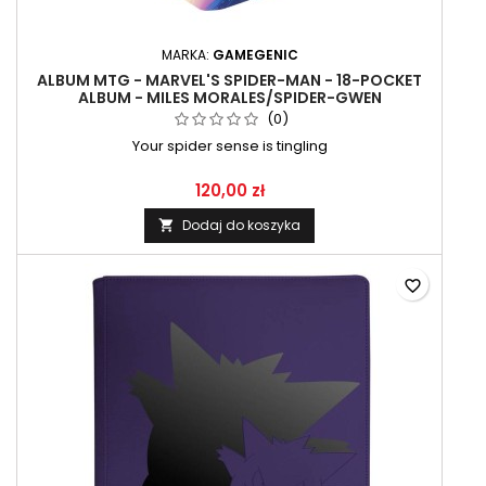
MARKA:
GAMEGENIC
ALBUM MTG - MARVEL'S SPIDER-MAN - 18-POCKET
ALBUM - MILES MORALES/SPIDER-GWEN
(0)
Your spider sense is tingling
120,00 zł
Dodaj do koszyka

favorite_border