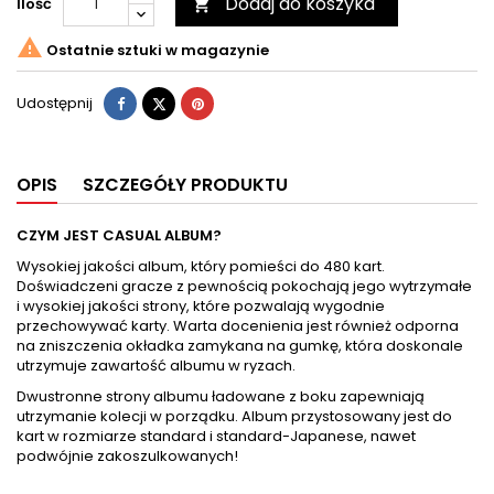
Dodaj do koszyka
Ilość


Ostatnie sztuki w magazynie
Udostępnij
Tweetuj
Pinterest
Udostępnij
OPIS
SZCZEGÓŁY PRODUKTU
CZYM JEST CASUAL ALBUM?
Wysokiej jakości album, który pomieści do 480 kart.
Doświadczeni gracze z pewnością pokochają jego wytrzymałe
i wysokiej jakości strony, które pozwalają wygodnie
przechowywać karty. Warta docenienia jest również odporna
na zniszczenia okładka zamykana na gumkę, która doskonale
utrzymuje zawartość albumu w ryzach.
Dwustronne strony albumu ładowane z boku zapewniają
utrzymanie kolecji w porządku. Album przystosowany jest do
kart w rozmiarze standard i standard-Japanese, nawet
podwójnie zakoszulkowanych!