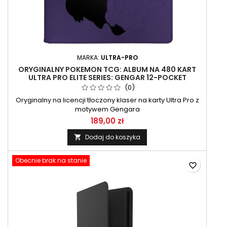
MARKA:
ULTRA-PRO
ORYGINALNY POKEMON TCG: ALBUM NA 480 KART
ULTRA PRO ELITE SERIES: GENGAR 12-POCKET
ZIPPERED PRO BINDER
(0)
Oryginalny na licencji tłoczony klaser na karty Ultra Pro z
motywem Gengara
189,00 zł
Dodaj do koszyka

Obecnie brak na stanie
favorite_border