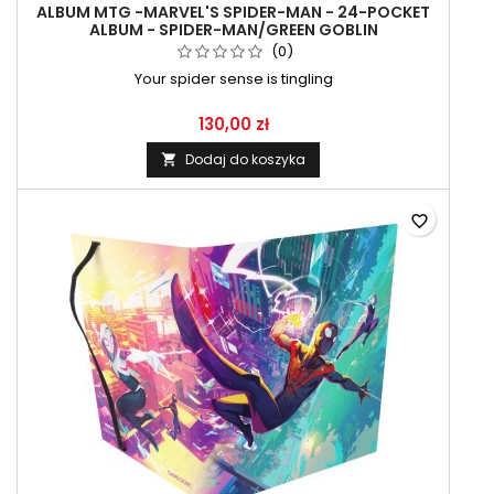
ALBUM MTG -MARVEL'S SPIDER-MAN - 24-POCKET
ALBUM - SPIDER-MAN/GREEN GOBLIN
(0)
Your spider sense is tingling
130,00 zł
Dodaj do koszyka

favorite_border