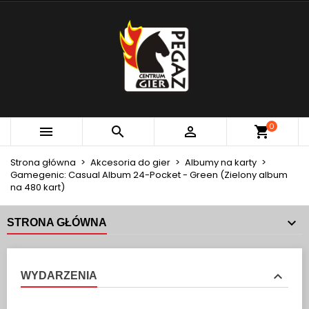
×
×
×
MOJE LISTY ŻYCZEŃ
UTWÓRZ LISTĘ ŻYCZEŃ
ZALOGUJ SIĘ
add_circle_outline
Utwórz nową listę
MUSISZ BYĆ ZALOGOWANY BY ZAPISAĆ PRODUKTY
NAZWA LISTY ŻYCZEŃ
NA SWOJEJ LIŚCIE ŻYCZEŃ.
Anuluj
Zaloguj się
0



Anuluj
Utwórz listę życzeń
Strona główna
Akcesoria do gier
Albumy na karty
Gamegenic: Casual Album 24-Pocket - Green (Zielony album
na 480 kart)
STRONA GŁÓWNA
WYDARZENIA